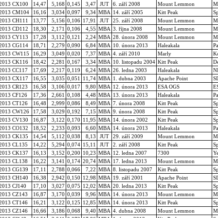
2013 CX100
14,47
5,168
0,145
3,47
JUT
6. září 2008
Mount Lemmon
M
2013 CM104
16,16
3,034
0,097
9,34
MBA
14. září 2005
Kitt Peak
S
2013 CH111
13,77
5,156
0,106
17,91
JUT
25. září 2008
Mount Lemmon
M
2013 CD112
18,30
2,171
0,106
4,55
MBA
3. října 2008
Mount Lemmon
M
2013 CY113
17,28
3,112
0,121
2,24
MBA
28. února 2008
Mount Lemmon
M
2013 CG114
18,71
2,279
0,090
6,84
MBA
10. února 2013
Haleakala
P
2013 CW115
16,29
3,049
0,020
7,37
MBA
4. září 2010
Marly
Ko
2013 CK116
18,42
2,281
0,167
3,34
MBA
10. listopadu 2004
Kitt Peak
De
2013 CC117
17,69
2,217
0,119
6,24
MBA
26. ledna 2003
Haleakala
N
2013 CX117
16,55
3,035
0,051
11,74
MBA
1. dubna 2003
Apache Point
SD
2013 CR123
16,58
3,106
0,017
9,80
MBA
12. února 2013
ESA OGS
E
2013 CF126
17,36
2,661
0,108
4,48
MBA
13. února 2013
Haleakala
P
2013 CT126
16,48
2,999
0,086
8,49
MBA
7. února 2008
Kitt Peak
S
2013 CW126
17,58
3,029
0,192
7,15
MBA
9. února 2008
Kitt Peak
S
2013 CV130
16,87
3,122
0,170
11,95
MBA
14. února 2002
Kitt Peak
S
2013 CO132
18,52
2,233
0,093
6,60
MBA
14. února 2013
Haleakala
P
2013 CK135
14,54
5,112
0,038
8,13
JUT
29. září 2009
Mount Lemmon
M
2013 CL135
14,22
5,294
0,074
15,11
JUT
2. září 2008
Kitt Peak
S
2013 CK137
16,13
3,152
0,200
10,23
MBA
12. ledna 2007
7300
Ye
2013 CL138
16,22
3,141
0,174
20,74
MBA
17. ledna 2013
Mount Lemmon
M
2013 CG139
17,11
2,788
0,066
7,22
MBA
8. listopadu 2007
Kitt Peak
S
2013 CH140
16,38
2,942
0,150
12,98
MBA
19. září 2001
Apache Point
SD
2013 CJ140
17,10
3,027
0,075
12,02
MBA
20. ledna 2013
Kitt Peak
S
2013 CZ143
16,87
3,170
0,039
9,96
MBA
14. února 2013
Mount Lemmon
M
2013 CT146
16,21
3,122
0,125
12,85
MBA
14. února 2013
Kitt Peak
S
2013 CZ146
16,66
3,186
0,068
9,40
MBA
4. dubna 2008
Mount Lemmon
M