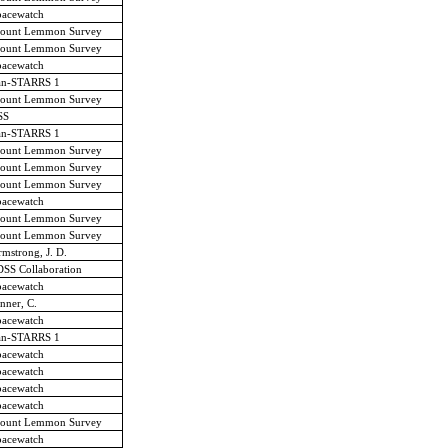
pacewatch
ount Lemmon Survey
ount Lemmon Survey
pacewatch
an-STARRS 1
ount Lemmon Survey
SS
an-STARRS 1
ount Lemmon Survey
ount Lemmon Survey
ount Lemmon Survey
pacewatch
ount Lemmon Survey
ount Lemmon Survey
mstrong, J. D.
SS Collaboration
pacewatch
nner, C.
pacewatch
an-STARRS 1
pacewatch
pacewatch
pacewatch
pacewatch
ount Lemmon Survey
pacewatch