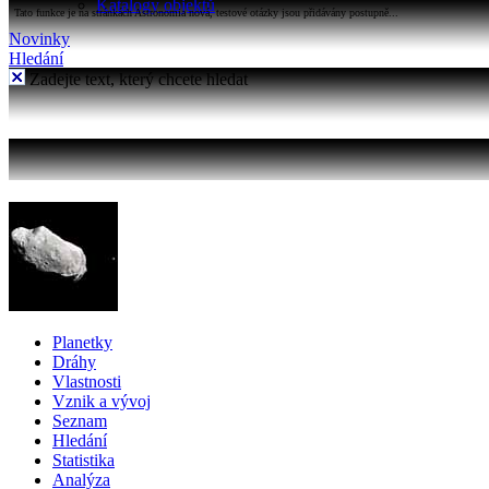
Katalogy objektů
Tato funkce je na stránkách Astronomia nová, testové otázky jsou přidávány postupně...
Novinky
Hledání
Zadejte text, který chcete hledat
Planetky
Dráhy
Vlastnosti
Vznik a vývoj
Seznam
Hledání
Statistika
Analýza