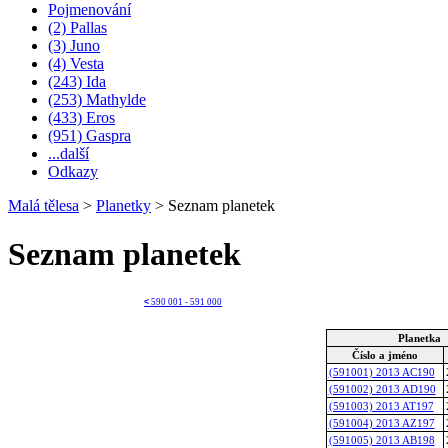
Pojmenování
(2) Pallas
(3) Juno
(4) Vesta
(243) Ida
(253) Mathylde
(433) Eros
(951) Gaspra
...další
Odkazy
Malá tělesa
>
Planetky
>
Seznam planetek
Seznam planetek
<
590 001 - 591 000
Planetka
Číslo a jméno
(591001) 2013 AC190
(591002) 2013 AD190
(591003) 2013 AT197
(591004) 2013 AZ197
(591005) 2013 AB198