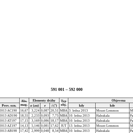
591 001 – 592 000
Elementy dráhy
Objevena
Abs.
Typ
mag.
obj.
Prov. ozn.
a
(au)
e
i
(°)
kdy
kde
2013 AC190
16,67
3,224
0,087
20,51
MBA
3. ledna 2013
Mount Lemmon
M
2013 AD190
18,55
2,233
0,093
7,75
MBA
10. ledna 2013
Haleakala
P
2013 AT197
17,15
3,169
0,086
18,17
MBA
10. ledna 2013
Haleakala
P
2013 AZ197
14,13
5,146
0,081
17,62
JUT
13. ledna 2013
Mount Lemmon
M
2013 AB198
17,42
2,999
0,048
8,54
MBA
10. ledna 2013
Haleakala
P