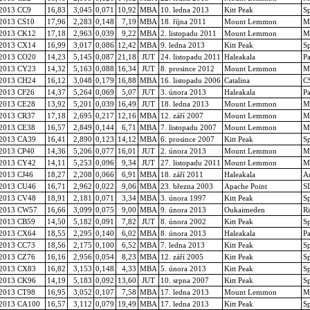
2013 CC9
16,83
3,045
0,071
10,92
MBA
10. ledna 2013
Kitt Peak
S
2013 CS10
17,96
2,283
0,148
7,19
MBA
18. října 2011
Mount Lemmon
M
2013 CK12
17,18
2,963
0,039
9,22
MBA
2. listopadu 2011
Mount Lemmon
M
2013 CX14
16,99
3,017
0,086
12,42
MBA
9. ledna 2013
Kitt Peak
S
2013 CO20
14,23
5,145
0,087
21,18
JUT
24. listopadu 2011
Haleakala
P
2013 CY23
14,32
5,163
0,088
16,34
JUT
8. prosince 2012
Mount Lemmon
M
2013 CH24
16,12
3,048
0,179
16,88
MBA
16. listopadu 2006
Catalina
C
2013 CF26
14,37
5,264
0,069
5,07
JUT
3. února 2013
Haleakala
P
2013 CE28
13,92
5,201
0,039
16,49
JUT
18. ledna 2013
Mount Lemmon
M
2013 CR37
17,18
2,695
0,217
12,16
MBA
12. září 2007
Mount Lemmon
M
2013 CE38
16,57
2,849
0,144
6,71
MBA
7. listopadu 2007
Mount Lemmon
M
2013 CA39
16,41
2,890
0,123
14,12
MBA
6. prosince 2007
Kitt Peak
S
2013 CP40
14,36
5,206
0,077
16,01
JUT
2. února 2013
Mount Lemmon
M
2013 CY42
14,11
5,253
0,096
9,34
JUT
27. listopadu 2011
Mount Lemmon
M
2013 CJ46
18,27
2,208
0,066
6,91
MBA
18. září 2011
Haleakala
Ar
2013 CU46
16,71
2,962
0,022
9,06
MBA
23. března 2003
Apache Point
SD
2013 CV48
18,91
2,181
0,071
3,34
MBA
3. února 1997
Kitt Peak
S
2013 CW57
16,66
3,099
0,075
9,00
MBA
9. února 2013
Oukaimeden
Ri
2013 CB59
14,50
5,182
0,091
7,82
JUT
8. února 2002
Kitt Peak
S
2013 CX64
18,55
2,295
0,140
6,02
MBA
8. února 2013
Haleakala
P
2013 CC73
18,56
2,175
0,100
6,52
MBA
7. ledna 2013
Kitt Peak
S
2013 CZ76
16,16
2,956
0,054
8,23
MBA
12. září 2005
Kitt Peak
S
2013 CX83
16,82
3,153
0,148
4,33
MBA
5. února 2013
Kitt Peak
S
2013 CK96
14,19
5,183
0,092
13,60
JUT
10. srpna 2007
Kitt Peak
S
2013 CT98
16,95
3,052
0,107
7,58
MBA
17. ledna 2013
Mount Lemmon
M
2013 CA100
16,57
3,112
0,079
19,49
MBA
17. ledna 2013
Kitt Peak
S