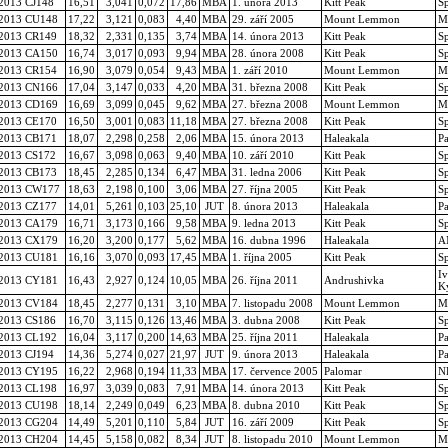
2013 CJ148
16,51
3,041
0,072
17,86
MBA
1. února 2013
Kitt Peak
S
2013 CU148
17,22
3,121
0,083
4,40
MBA
29. září 2005
Mount Lemmon
M
2013 CR149
18,32
2,331
0,135
3,74
MBA
14. února 2013
Kitt Peak
S
2013 CA150
16,74
3,017
0,093
9,94
MBA
28. února 2008
Kitt Peak
S
2013 CR154
16,90
3,079
0,054
9,43
MBA
1. září 2010
Mount Lemmon
M
2013 CN166
17,04
3,147
0,033
4,20
MBA
31. března 2008
Kitt Peak
S
2013 CD169
16,69
3,099
0,045
9,62
MBA
27. března 2008
Mount Lemmon
M
2013 CE170
16,50
3,001
0,083
11,18
MBA
27. března 2008
Kitt Peak
S
2013 CB171
18,07
2,298
0,258
2,06
MBA
15. února 2013
Haleakala
P
2013 CS172
16,67
3,098
0,063
9,40
MBA
10. září 2010
Kitt Peak
S
2013 CB173
18,45
2,285
0,134
6,47
MBA
31. ledna 2006
Kitt Peak
S
2013 CW177
18,63
2,198
0,100
3,06
MBA
27. října 2005
Kitt Peak
S
2013 CZ177
14,01
5,261
0,103
25,10
JUT
8. února 2013
Haleakala
P
2013 CA179
16,71
3,173
0,166
9,58
MBA
9. ledna 2013
Kitt Peak
S
2013 CX179
16,20
3,200
0,177
5,62
MBA
16. dubna 1996
Haleakala
A
2013 CU181
16,16
3,070
0,093
17,45
MBA
1. října 2005
Kitt Peak
S
Iv
2013 CY181
16,43
2,927
0,124
10,05
MBA
26. října 2011
Andrushivka
Ky
2013 CV184
18,45
2,277
0,131
3,10
MBA
7. listopadu 2008
Mount Lemmon
M
2013 CS186
16,70
3,115
0,126
13,46
MBA
3. dubna 2008
Kitt Peak
S
2013 CL192
16,04
3,117
0,200
14,63
MBA
25. října 2011
Haleakala
P
2013 CJ194
14,36
5,274
0,027
21,97
JUT
9. února 2013
Haleakala
P
2013 CY195
16,22
2,968
0,194
11,33
MBA
17. července 2005
Palomar
N
2013 CL198
16,97
3,039
0,083
7,91
MBA
14. února 2013
Kitt Peak
S
2013 CU198
18,14
2,249
0,049
6,23
MBA
8. dubna 2010
Kitt Peak
S
2013 CG204
14,49
5,201
0,110
5,84
JUT
16. září 2009
Kitt Peak
S
2013 CH204
14,45
5,158
0,082
8,34
JUT
8. listopadu 2010
Mount Lemmon
M