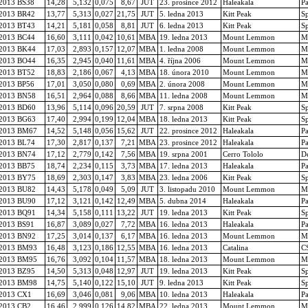
2013 BS38
14,28
5,132
0,075
8,67
JUT
23. prosince 2012
Haleakala
P
2013 BR42
13,77
5,313
0,027
21,75
JUT
5. ledna 2013
Kitt Peak
S
2013 BT43
14,21
5,181
0,058
8,81
JUT
6. ledna 2013
Kitt Peak
S
2013 BC44
16,60
3,111
0,042
10,61
MBA
19. ledna 2013
Mount Lemmon
M
2013 BK44
17,03
2,893
0,157
12,07
MBA
1. ledna 2008
Mount Lemmon
M
2013 BO44
16,35
2,945
0,040
11,61
MBA
4. října 2006
Mount Lemmon
M
2013 BT52
18,83
2,186
0,067
4,13
MBA
18. února 2010
Mount Lemmon
M
2013 BP56
17,01
3,050
0,080
0,69
MBA
2. února 2008
Mount Lemmon
M
2013 BN58
16,51
2,964
0,088
8,66
MBA
11. ledna 2008
Mount Lemmon
M
2013 BD60
13,96
5,114
0,096
20,59
JUT
7. srpna 2008
Kitt Peak
S
2013 BG63
17,40
2,994
0,199
12,04
MBA
18. ledna 2013
Kitt Peak
S
2013 BM67
14,52
5,148
0,056
15,62
JUT
22. prosince 2012
Haleakala
P
2013 BL74
17,30
2,817
0,137
7,21
MBA
23. prosince 2012
Haleakala
P
2013 BN74
17,12
2,779
0,142
7,56
MBA
19. srpna 2001
Cerro Tololo
De
2013 BB75
18,74
2,234
0,115
3,73
MBA
17. ledna 2013
Haleakala
P
2013 BY75
18,69
2,303
0,147
3,83
MBA
23. ledna 2006
Kitt Peak
S
2013 BU82
14,43
5,178
0,049
5,09
JUT
3. listopadu 2010
Mount Lemmon
M
2013 BU90
17,12
3,121
0,142
12,49
MBA
5. dubna 2014
Haleakala
P
2013 BQ91
14,34
5,158
0,111
13,22
JUT
19. ledna 2013
Kitt Peak
S
2013 BS91
16,87
3,089
0,027
7,72
MBA
16. ledna 2013
Haleakala
P
2013 BN92
17,25
3,014
0,137
6,17
MBA
16. ledna 2013
Mount Lemmon
M
2013 BM93
16,48
3,123
0,186
12,55
MBA
16. ledna 2013
Catalina
C
2013 BM95
16,76
3,092
0,104
11,57
MBA
18. ledna 2013
Mount Lemmon
M
2013 BZ95
14,50
5,313
0,048
12,97
JUT
19. ledna 2013
Kitt Peak
S
2013 BM98
14,75
5,140
0,122
15,10
JUT
9. ledna 2013
Kitt Peak
S
2013 CX1
16,69
3,046
0,081
9,06
MBA
10. ledna 2013
Haleakala
P
2013 CB2
16,46
2,999
0,126
14,82
MBA
22. ledna 2013
Mount Lemmon
M