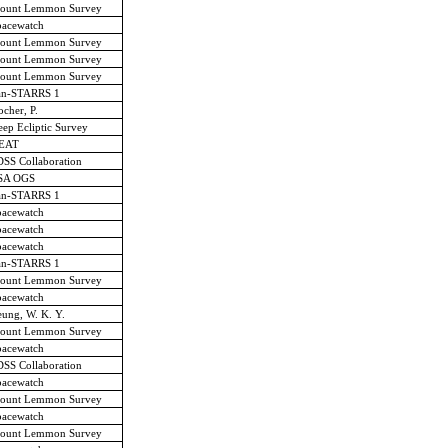
ount Lemmon Survey
pacewatch
ount Lemmon Survey
ount Lemmon Survey
ount Lemmon Survey
an-STARRS 1
cher, P.
ep Ecliptic Survey
EAT
SS Collaboration
SA OGS
an-STARRS 1
pacewatch
pacewatch
pacewatch
an-STARRS 1
ount Lemmon Survey
pacewatch
ung, W. K. Y.
ount Lemmon Survey
pacewatch
SS Collaboration
pacewatch
ount Lemmon Survey
pacewatch
ount Lemmon Survey