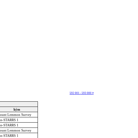
592 001 - 593 000
>
kým
ount Lemmon Survey
an-STARRS 1
an-STARRS 1
ount Lemmon Survey
an-STARRS 1