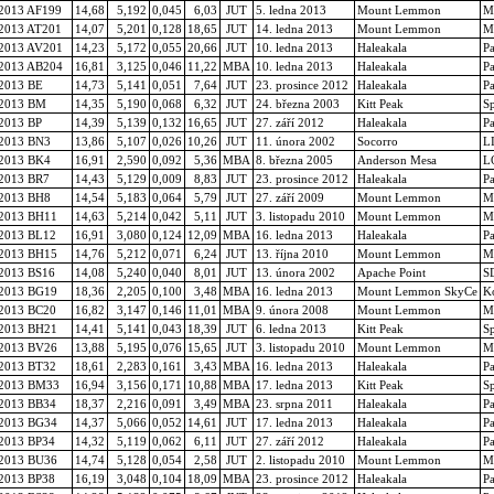
2013 AF199
14,68
5,192
0,045
6,03
JUT
5. ledna 2013
Mount Lemmon
M
2013 AT201
14,07
5,201
0,128
18,65
JUT
14. ledna 2013
Mount Lemmon
M
2013 AV201
14,23
5,172
0,055
20,66
JUT
10. ledna 2013
Haleakala
P
2013 AB204
16,81
3,125
0,046
11,22
MBA
10. ledna 2013
Haleakala
P
2013 BE
14,73
5,141
0,051
7,64
JUT
23. prosince 2012
Haleakala
P
2013 BM
14,35
5,190
0,068
6,32
JUT
24. března 2003
Kitt Peak
S
2013 BP
14,39
5,139
0,132
16,65
JUT
27. září 2012
Haleakala
P
2013 BN3
13,86
5,107
0,026
10,26
JUT
11. února 2002
Socorro
L
2013 BK4
16,91
2,590
0,092
5,36
MBA
8. března 2005
Anderson Mesa
L
2013 BR7
14,43
5,129
0,009
8,83
JUT
23. prosince 2012
Haleakala
P
2013 BH8
14,54
5,183
0,064
5,79
JUT
27. září 2009
Mount Lemmon
M
2013 BH11
14,63
5,214
0,042
5,11
JUT
3. listopadu 2010
Mount Lemmon
M
2013 BL12
16,91
3,080
0,124
12,09
MBA
16. ledna 2013
Haleakala
P
2013 BH15
14,76
5,212
0,071
6,24
JUT
13. října 2010
Mount Lemmon
M
2013 BS16
14,08
5,240
0,040
8,01
JUT
13. února 2002
Apache Point
SD
2013 BG19
18,36
2,205
0,100
3,48
MBA
16. ledna 2013
Mount Lemmon SkyCe
Ko
2013 BC20
16,82
3,147
0,146
11,01
MBA
9. února 2008
Mount Lemmon
M
2013 BH21
14,41
5,141
0,043
18,39
JUT
6. ledna 2013
Kitt Peak
S
2013 BV26
13,88
5,195
0,076
15,65
JUT
3. listopadu 2010
Mount Lemmon
M
2013 BT32
18,61
2,283
0,161
3,43
MBA
16. ledna 2013
Haleakala
P
2013 BM33
16,94
3,156
0,171
10,88
MBA
17. ledna 2013
Kitt Peak
S
2013 BB34
18,37
2,216
0,091
3,49
MBA
23. srpna 2011
Haleakala
P
2013 BG34
14,37
5,066
0,052
14,61
JUT
17. ledna 2013
Haleakala
P
2013 BP34
14,32
5,119
0,062
6,11
JUT
27. září 2012
Haleakala
P
2013 BU36
14,74
5,128
0,054
2,58
JUT
2. listopadu 2010
Mount Lemmon
M
2013 BP38
16,19
3,048
0,104
18,09
MBA
23. prosince 2012
Haleakala
P