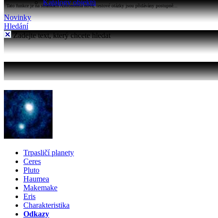
Katalogy objektů
Tato funkce je na stránkách Astronomia nová, testové otázky jsou přidávány postupně...
Novinky
Hledání
Zadejte text, který chcete hledat
Trpasličí planety
Ceres
Pluto
Haumea
Makemake
Eris
Charakteristika
Odkazy