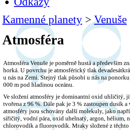
Odkazy
Kamenné planety
>
Venuše
Atmosféra
Atmosféra Venuše je poměrně hustá a především zn
horká. U povrchu je atmosférický tlak devadesátkrát
u nás na Zemi. Stejný tlak působí u nás na ponorku,
000 m pod hladinou oceánu.
Ve složení atmosféry je dominantní oxid uhličitý, j
tvořena z 96 %. Dále pak je 3 % zastoupen dusík a
atmosféry jsou schovány další molekuly, jako např
siřičitý, vodní pára, oxid uhelnatý, argon, hélium, 
chlorovodík a fluorovodík. Mraky složené z těchto