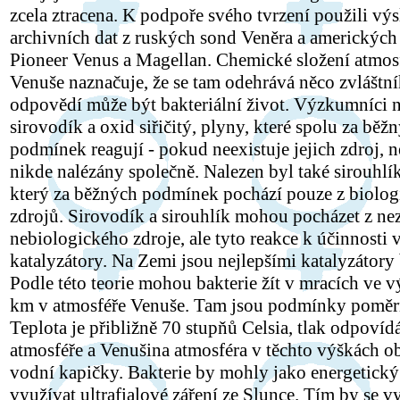
zcela ztracena. K podpoře svého tvrzení použili vý
archivních dat z ruských sond Veněra a amerických
Pioneer Venus a Magellan. Chemické složení atmos
Venuše naznačuje, že se tam odehrává něco zvláštní
odpovědí může být bakteriální život. Výzkumníci n
sirovodík a oxid siřičitý, plyny, které spolu za běž
podmínek reagují - pokud neexistuje jejich zdroj, 
nikde nalézány společně. Nalezen byl také sirouhlík
který za běžných podmínek pochází pouze z biolo
zdrojů. Sirovodík a sirouhlík mohou pocházet z n
nebiologického zdroje, ale tyto reakce k účinnosti 
katalyzátory. Na Zemi jsou nejlepšími katalyzátory 
Podle této teorie mohou bakterie žít v mracích ve v
km v atmosféře Venuše. Tam jsou podmínky poměr
Teplota je přibližně 70 stupňů Celsia, tlak odpovíd
atmosféře a Venušina atmosféra v těchto výškách o
vodní kapičky. Bakterie by mohly jako energetický
využívat ultrafialové záření ze Slunce. Tím by se vy