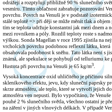
odrážejí a rozptylují přibližně 90 % slunečního svět
vesmíru. Tímto oblačnost zabraňuje pozorování Ve
povrchu. Povrch na Venuši je v podstatě izotermick
stálé teplotě => při ději se může měnit tlak a objem
tím se teplota udržuje konstantní jak mezi dnem a n
mezi rovníkem a póly. Rozdíl teploty roste s nadm
výškou. Sonda Magellan v roce 1995 zjistila na ne
vrcholcích povrchu podobnou reflexní látku, která
obsahovala podobnost k sněhu. Tato látka není s ji
známá, ale spekulace se pohybují od telluriumu ke 
3
Hustota při povrchu na Venuši je 65 kg/m
.
Vysoká koncentrace oxid uhličitého je příčinou sil
skleníkového efektu, jevu, kdy sluneční paprsky pr
skrze atmosféru, ale teplo, které se vytvoří jejich d
atmosféra ven nepustí. Bylo vypočítáno, že Venuše
pouhé 2 % slunečního světla, všechno ostatní je p
na záření v jiných vlnových délkách. V případě Ve