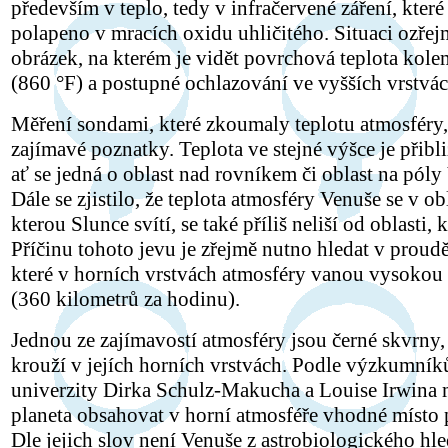
především v teplo, tedy v infračervené záření, které 
polapeno v mracích oxidu uhličitého. Situaci ozřej
obrázek, na kterém je vidět povrchová teplota kol
(860 °F) a postupné ochlazování ve vyšších vrstvác
Měření sondami, které zkoumaly teplotu atmosféry,
zajímavé poznatky. Teplota ve stejné výšce je přibli
ať se jedná o oblast nad rovníkem či oblast na póly
Dále se zjistilo, že teplota atmosféry Venuše se v obl
kterou Slunce svítí, se také příliš neliší od oblasti, 
Příčinu tohoto jevu je zřejmě nutno hledat v proudě
které v horních vrstvách atmosféry vanou vysokou 
(360 kilometrů za hodinu).
Jednou ze zajímavostí atmosféry jsou černé skvrny,
krouží v jejích horních vrstvách. Podle výzkumník
univerzity Dirka Schulz-Makucha a Louise Irwina
planeta obsahovat v horní atmosféře vhodné místo p
Dle jejich slov není Venuše z astrobiologického hl