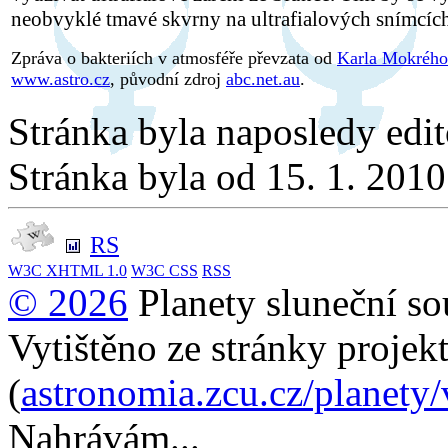
neobvyklé tmavé skvrny na ultrafialových snímcích
Zpráva o bakteriích v atmosféře převzata od
Karla Mokrého
www.astro.cz
, původní zdroj
abc.net.au
.
Stránka byla naposledy edi
Stránka byla od 15. 1. 201
RS
W3C
XHTML 1.0
W3C
CSS
RSS
© 2026
Planety sluneční so
Vytištěno ze stránky projek
(
astronomia.zcu.cz/planety
Nahrávám...