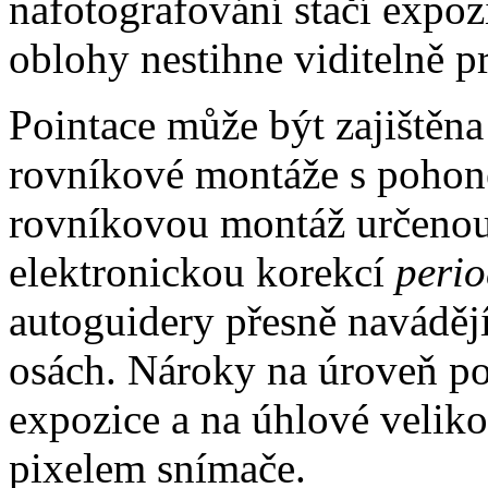
nafotografování stačí expoz
oblohy nestihne viditelně pr
Pointace může být zajištěn
rovníkové montáže s pohon
rovníkovou montáž určenou
elektronickou korekcí
perio
autoguidery přesně naváděj
osách. Nároky na úroveň poi
expozice a na úhlové velik
pixelem snímače.