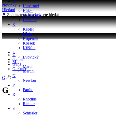
H
Novinky
Habermel
Hledání
Hájek
Zadejte text, který chcete hledat
Hallaschka
Herschel
K
Kepler
Klein
Koperník
Kossek
Křišťan
L
G
Lvovický
Galilei
M
Gans
Marci
Gerstner
Martin
N
G
>
G
Newton
P
G
Partlic
R
Rhodius
Richter
S
Schissler