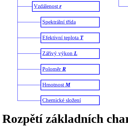
Vzdálenost
r
Spektrální třída
Efektivní teplota
T
Zářivý výkon
L
Poloměr
R
Hmotnost
M
Chemické složení
Rozpětí základních char