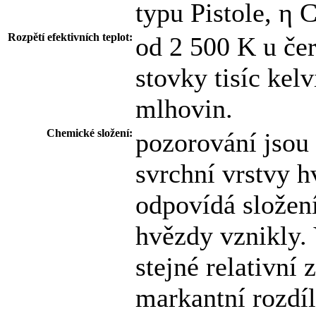
typu Pistole, η 
Rozpětí efektivních teplot:
od 2 500 K u čer
stovky tisíc kel
mlhovin.
Chemické složení:
pozorování jsou 
svrchní vrstvy h
odpovídá složen
hvězdy vznikly.
stejné relativní 
markantní rozdíl