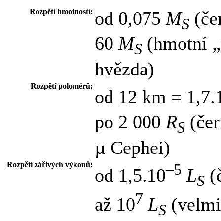
Rozpětí hmotností:
od 0,075
M
(čer
S
60
M
(hmotní „
S
hvězda)
Rozpětí poloměrů:
od 12 km = 1,7.
po 2 000
R
(čer
S
µ Cephei)
Rozpětí zářivých výkonů:
–5
od 1,5.10
L
(č
S
7
až 10
L
(velmi
S