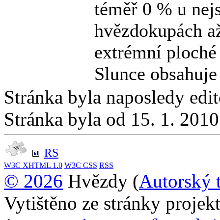
téměř 0 % u nej
hvězdokupách až
extrémní ploché
Slunce obsahuje
Stránka byla naposledy edi
Stránka byla od 15. 1. 201
RS
W3C
XHTML 1.0
W3C
CSS
RSS
© 2026
Hvězdy (
Autorský 
Vytištěno ze stránky proje