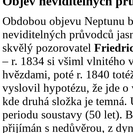
Objev neviditelných pr
Obdobou objevu Neptunu by
neviditelných průvodců ja
skvělý pozorovatel
Friedri
– r. 1834 si všiml vlnitého
hvězdami, poté r. 1840 tot
vyslovil hypotézu, že jde 
kde druhá složka je temná. U
periodu soustavy (50 let). 
přijímán s nedůvěrou, z dy