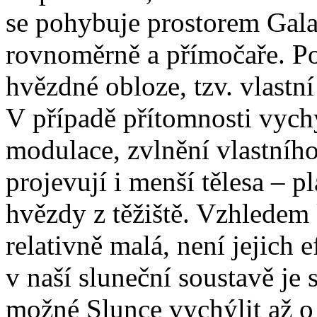
se pohybuje prostorem Gala
rovnoměrně a přímočaře. 
hvězdné obloze, tzv. vlastn
V případě přítomnosti vychyl
modulace, zvlnění vlastníh
projevují i menší tělesa – pl
hvězdy z těžiště. Vzhledem 
relativně malá, není jejich 
v naší sluneční soustavě je
možné Slunce vychýlit až o