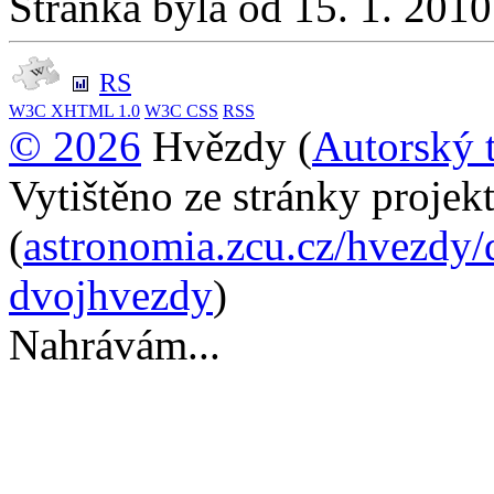
Stránka byla od 15. 1. 201
RS
W3C
XHTML 1.0
W3C
CSS
RSS
© 2026
Hvězdy (
Autorský 
Vytištěno ze stránky proje
(
astronomia.zcu.cz/hvezdy/
dvojhvezdy
)
Nahrávám...