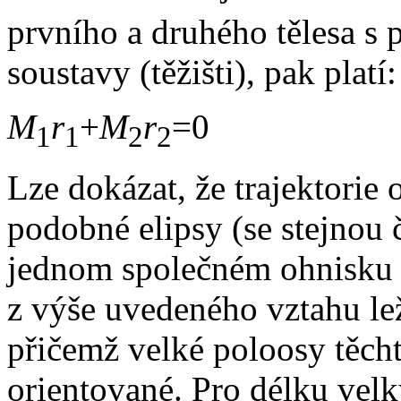
prvního a druhého tělesa s
soustavy (těžišti), pak platí:
M
r
+
M
r
=0
1
1
2
2
Lze dokázat, že trajektorie 
podobné elipsy (se stejnou 
jednom společném ohnisku l
z výše uvedeného vztahu lež
přičemž velké poloosy těcht
orientované. Pro délku velk