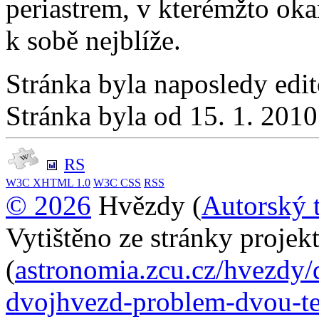
periastrem, v kterémžto ok
k sobě nejblíže.
Stránka byla naposledy edi
Stránka byla od 15. 1. 201
RS
W3C
XHTML 1.0
W3C
CSS
RSS
© 2026
Hvězdy (
Autorský 
Vytištěno ze stránky proje
(
astronomia.zcu.cz/hvezdy/
dvojhvezd-problem-dvou-te