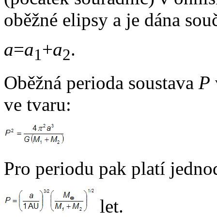
oběžné elipsy a je dána sou
a
=
a
+
a
.
1
2
Oběžná perioda soustava
P
ve tvaru:
Pro periodu pak platí jedno
let.