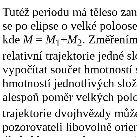
Tutéž periodu má těleso za
se po elipse o velké poloos
kde
M
=
M
+
M
. Změření
1
2
relativní trajektorie jedné s
vypočítat součet hmotností 
hmotností jednotlivých slože
alespoň poměr velkých polo
trajektorie dvojhvězdy může
pozorovateli libovolně orie