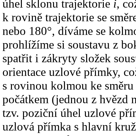
úhel sklonu trajektorie
i
, co
k rovině trajektorie se směr
nebo 180°, díváme se kolmo 
prohlížíme si soustavu z b
spatřit i zákryty složek sous
orientace uzlové přímky, což
s rovinou kolmou ke směru k
počátkem (jednou z hvězd n
tzv. poziční úhel uzlové pří
uzlová přímka s hlavní kruž