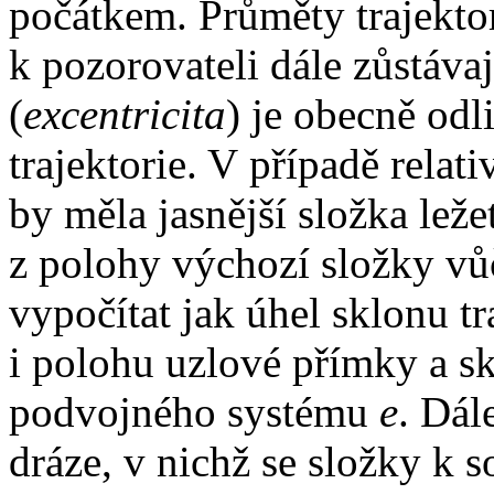
počátkem. Průměty trajekto
k pozorovateli dále zůstávaj
(
excentricita
) je obecně odl
trajektorie. V případě relati
by měla jasnější složka lež
z polohy výchozí složky vů
vypočítat jak úhel sklonu t
i polohu uzlové přímky a sk
podvojného systému
e
. Dál
dráze, v nichž se složky k 