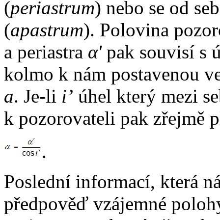
(
periastrum
) nebo se od se
(
apastrum
). Polovina pozor
a periastra
α'
pak souvisí s
kolmo k nám postavenou vel
a
. Je-li
i’
úhel který mezi se
k pozorovateli pak zřejmě pl
.
Poslední informací, která 
předpověď vzájemné polohy