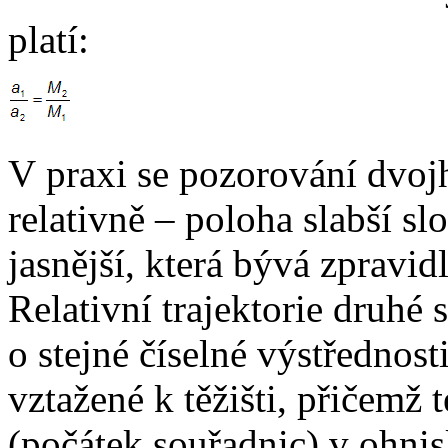
platí:
V praxi se pozorování dvoj
relativně – poloha slabší sl
jasnější, která bývá zpravi
Relativní trajektorie druhé 
o stejné číselné výstřednost
vztažené k těžišti, přičemž 
(počátek souřadnic) v ohnis