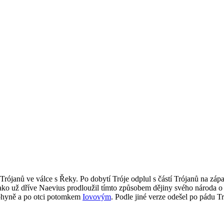
 Trójanů ve válce s Řeky. Po dobytí Tróje odplul s částí Trójanů na záp
ko už dříve Naevius prodloužil tímto způsobem dějiny svého národa o 
bohyně a po otci potomkem
Iovovým
. Podle jiné verze odešel po pádu T