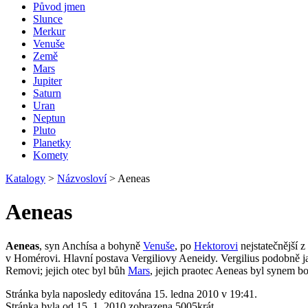
Původ jmen
Slunce
Merkur
Venuše
Země
Mars
Jupiter
Saturn
Uran
Neptun
Pluto
Planetky
Komety
Katalogy
>
Názvosloví
>
Aeneas
Aeneas
Aeneas
, syn Anchísa a bohyně
Venuše
, po
Hektorovi
nejstatečnější z
v Homérovi. Hlavní postava Vergiliovy Aeneidy. Vergilius podobně ja
Removi; jejich otec byl bůh
Mars
, jejich praotec Aeneas byl synem 
Stránka byla naposledy editována 15. ledna 2010 v 19:41.
Stránka byla od 15. 1. 2010 zobrazena 5005krát.