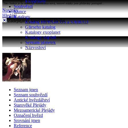
Exoplanety
Tato funkce je na stránkách Astronomia nová, testové otázky jsou přidávány postupně...
Souhvězdí
Novinky
Slunce
Hledání
Katalogy
Zadejte text, který chcete hledat
Katalog HIPPARCOS a SIMBAD
Glieseho katalog
Katalogy exoplanet
Katalogy objektů
Seznam planetek
Názvosloví
Seznam jmen
Seznam souhvězdí
Antické hvězdářství
Starověké Plejády
Mezoamerické Plejády
Označení hvězd
Srovnání jmen
Reference