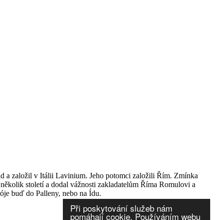
ad a založil v Itálii Lavinium. Jeho potomci založili Řím. Zmínka
několik století a dodal vážnosti zakladatelům Říma Romulovi a
róje buď do Palleny, nebo na Ídu.
Při poskytování služeb nám
pomáhají cookie. Používáním webu