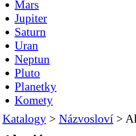
Mars
Jupiter
Saturn
Uran
Neptun
Pluto
Planetky
Komety
Katalogy
>
Názvosloví
>
Ak