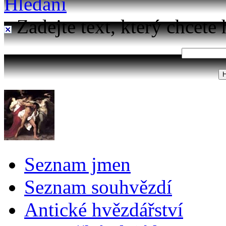
Hledání
Zadejte text, který chcete 
Seznam jmen
Seznam souhvězdí
Antické hvězdářství