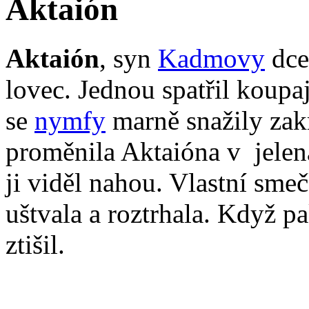
Aktaión
Aktaión
, syn
Kadmovy
dce
lovec. Jednou spatřil koupa
se
nymfy
marně snažily za
proměnila Aktaióna v jelen
ji viděl nahou. Vlastní sm
uštvala a roztrhala. Když p
ztišil.