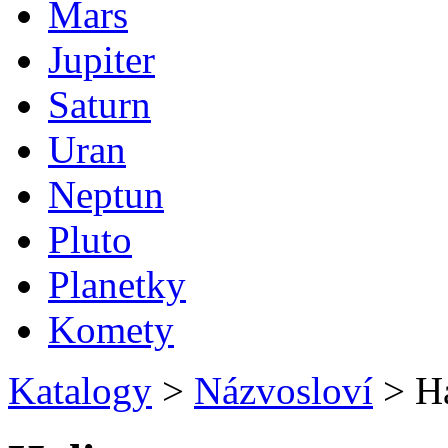
Mars
Jupiter
Saturn
Uran
Neptun
Pluto
Planetky
Komety
Katalogy
>
Názvosloví
>
Ha