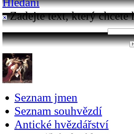
Hledání
Zadejte text, který chcete 
Seznam jmen
Seznam souhvězdí
Antické hvězdářství