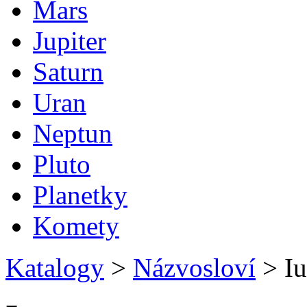
Mars
Jupiter
Saturn
Uran
Neptun
Pluto
Planetky
Komety
Katalogy
>
Názvosloví
>
Iu