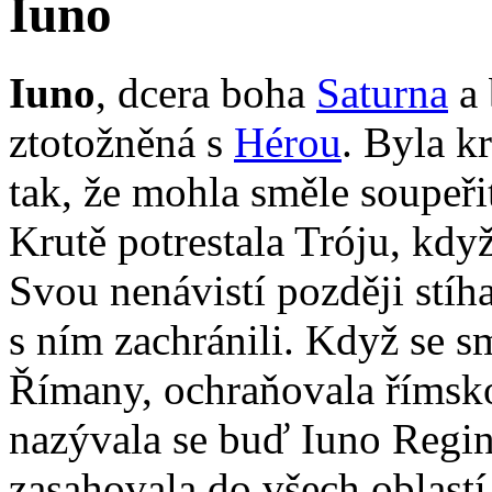
Iuno
Iuno
, dcera boha
Saturna
a
ztotožněná s
Hérou
. Byla k
tak, že mohla směle soupeři
Krutě potrestala Tróju, kdy
Svou nenávistí později stíha
s ním zachránili. Když se s
Římany, ochraňovala římskou
nazývala se buď Iuno Regin
zasahovala do všech oblastí