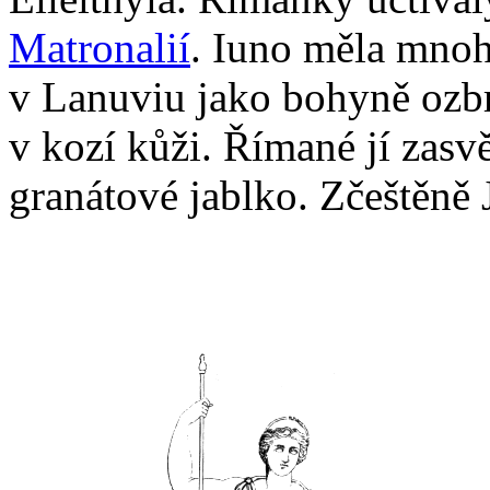
Matronalií
. Iuno měla mnoh
v Lanuviu jako bohyně ozbr
v kozí kůži. Římané jí zasv
granátové jablko. Zčeštěně 