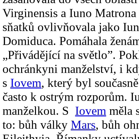
Virginensis a Iuno Matrona 
sňatků ovlivňovala jako Iun
Domiduca. Pomáhala ženám 
„Přivádějící na světlo”. Pok
ochránkyni manželství, i kd
s
Iovem
, který byl současně
často k ostrým rozporům. I
manželkou. S
Iovem
měla s
to: bůh války
Mars
, bůh o
Eileithyia. Římanky uctíval