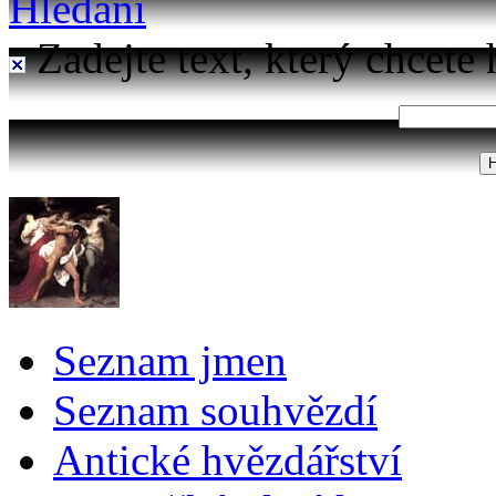
Hledání
Zadejte text, který chcete 
Seznam jmen
Seznam souhvězdí
Antické hvězdářství