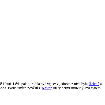
bě labuti. Léda pak porodila dvě vejce: v jednom z nich byla
Helené
a
ona. Podle jiných pověstí i
Kastor
, který nebyl smrtelný, byl synem