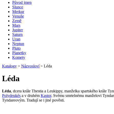
Původ jmen
Slunce
Merkur
Venuše
Země
Mars
Jupiter
Saturn
Uran
Neptun
Pluto
Planetky
Komety
Katalogy
>
Názvosloví
>
Léda
Léda
Léda
, dcera krále Thestia a Leukippy, manželka spartského krále Tyn
Polydeukés
a v druhém
Kastor
. Svému smrtelnému manželovi Tyndare
Tyndareovým. Tradují se i jiné pověsti.