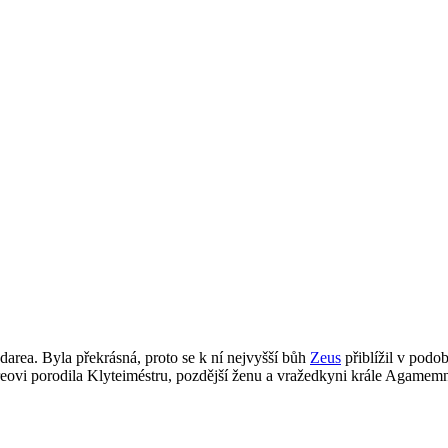
darea. Byla překrásná, proto se k ní nejvyšší bůh
Zeus
přiblížil v podo
ovi porodila Klyteiméstru, pozdější ženu a vražedkyni krále Agamemn