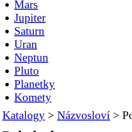
Mars
Jupiter
Saturn
Uran
Neptun
Pluto
Planetky
Komety
Katalogy
>
Názvosloví
>
Po