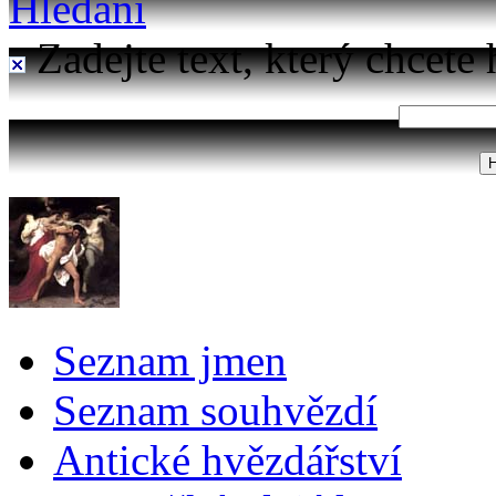
Hledání
Zadejte text, který chcete 
Seznam jmen
Seznam souhvězdí
Antické hvězdářství