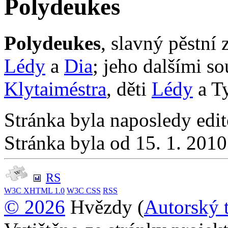
Polydeukes
Polydeukes
, slavný pěstní 
Lédy
a
Dia
; jeho dalšími s
Klytaiméstra
, děti
Lédy
a T
Stránka byla naposledy edi
Stránka byla od 15. 1. 201
RS
W3C
XHTML 1.0
W3C
CSS
RSS
© 2026
Hvězdy (
Autorský 