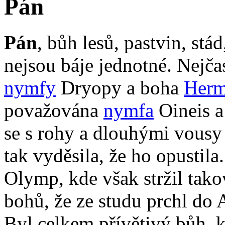
Pán
Pán
, bůh lesů, pastvin, stá
nejsou báje jednotné. Nejča
nymfy
Dryopy a boha
Her
považována
nymfa
Oineis a
se s rohy a dlouhými vousy 
tak vyděsila, že ho opustil
Olymp, kde však stržil tak
bohů, že ze studu prchl do A
Byl celkem přívětivý bůh, k