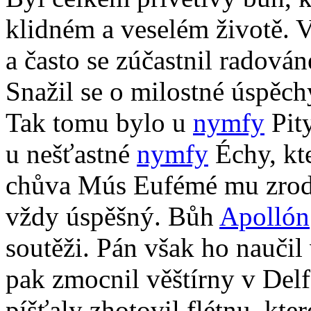
klidném a veselém životě. 
a často se zúčastnil radov
Snažil se o milostné úspěch
Tak tomu bylo u
nymfy
Pity
u nešťastné
nymfy
Échy, kt
chůva Mús Eufémé mu zrodil
vždy úspěšný. Bůh
Apollón
soutěži. Pán však ho nauči
pak zmocnil věštírny v Del
píšťaly zhotovil flétnu, kte