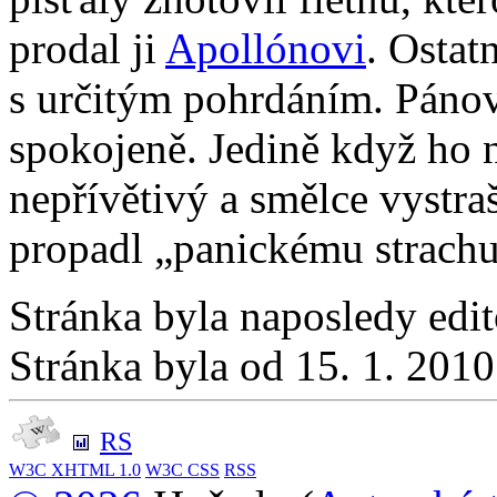
prodal ji
Apollónovi
. Ostat
s určitým pohrdáním. Pánovi
spokojeně. Jedině když ho 
nepřívětivý a smělce vystra
propadl „panickému strachu
Stránka byla naposledy edi
Stránka byla od 15. 1. 201
RS
W3C
XHTML 1.0
W3C
CSS
RSS