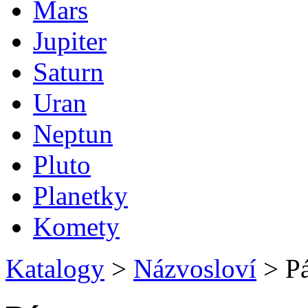
Mars
Jupiter
Saturn
Uran
Neptun
Pluto
Planetky
Komety
Katalogy
>
Názvosloví
>
P