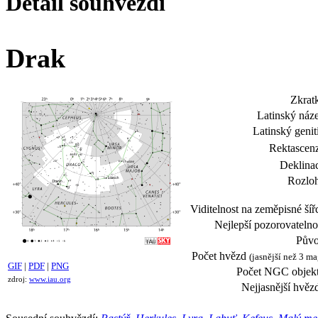
Detail souhvězdí
Drak
Zkrat
Latinský náz
Latinský genit
Rektascen
Deklina
Rozloh
Viditelnost na zeměpisné šíř
Nejlepší pozorovatelno
Půvo
Počet hvězd
(jasnější než 3 ma
GIF
|
PDF
|
PNG
Počet NGC objekt
zdroj:
www.iau.org
Nejjasnější hvěz