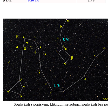
β Dra
Alwaid
2,79
Souhvězdí s popiskem, kliknutím se zobrazí souhvězdí bez po