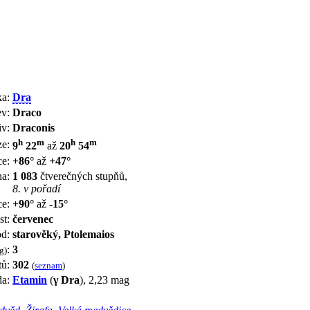
ka:
Dra
ev:
Draco
iv:
Draconis
h
m
h
m
ze:
9
22
až
20
54
ce:
+86°
až
+47°
a:
1 083
čtverečných stupňů,
8. v pořadí
ce:
+90°
až
-15°
st:
červenec
d:
starověký, Ptolemaios
:
3
g)
ů:
302
(
seznam
)
da:
Etamin
(
γ Dra
), 2,23 mag