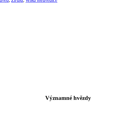
dvěd
,
Žirafa
,
Velká medvědice
Významné hvězdy