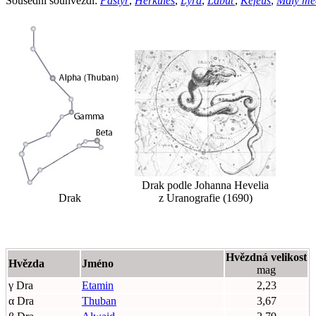
Sousední souhvězdí:
Pastýř
,
Herkules
,
Lyra
,
Labuť
,
Kefeus
,
Malý me
Drak podle Johanna Hevelia
Drak
z Uranografie (1690)
Hvězdná velikost
Hvězda
Jméno
mag
γ Dra
Etamin
2,23
α Dra
Thuban
3,67