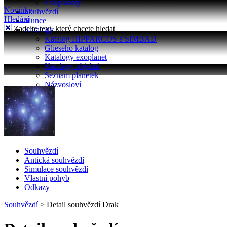
Exoplanety
Novinky
Souhvězdí
Hledání
Slunce
Zadejte text, který chcete hledat
Katalogy
Katalog HIPPARCOS a SIMBAD
Glieseho katalog
Katalogy exoplanet
Katalogy objektů
Seznam planetek
Názvosloví
Souhvězdí
Antická souhvězdí
Simulace souhvězdí
Vlastní pohyb
Odkazy
Souhvězdí
>
Detail souhvězdí Drak