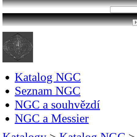
Katalog NGC
Seznam NGC
NGC a souhvězdí
NGC a Messier
Katalogy
>
Katalog NGC
>