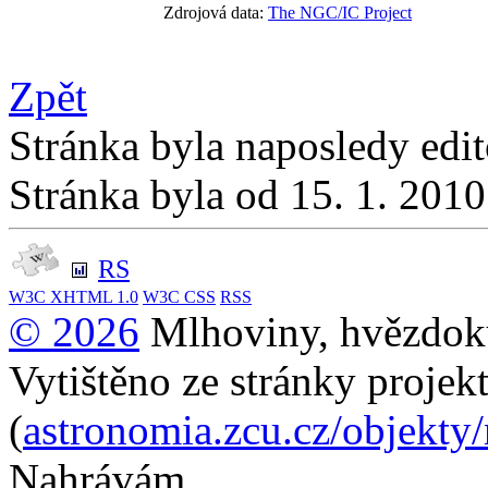
Zdrojová data:
The NGC/IC Project
Zpět
Stránka byla naposledy edi
Stránka byla od 15. 1. 201
RS
W3C
XHTML 1.0
W3C
CSS
RSS
© 2026
Mlhoviny, hvězdoku
Vytištěno ze stránky projek
(
astronomia.zcu.cz/objekty
Nahrávám...