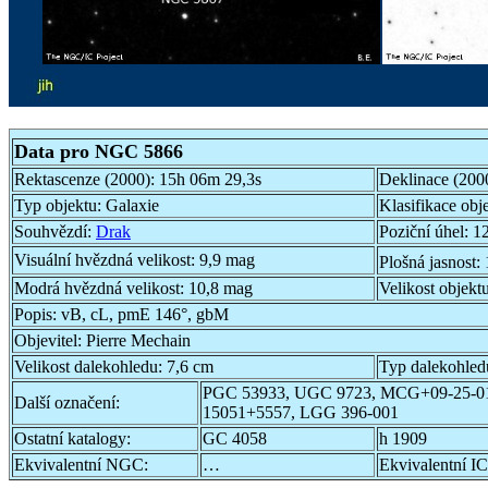
Data pro NGC 5866
Rektascenze (2000):
15h 06m 29,3s
Deklinace (200
Typ objektu:
Galaxie
Klasifikace obj
Souhvězdí:
Drak
Poziční úhel:
12
Visuální hvězdná velikost:
9,9 mag
Plošná jasnost:
Modrá hvězdná velikost:
10,8 mag
Velikost objekt
Popis:
vB, cL, pmE 146°, gbM
Objevitel:
Pierre Mechain
Velikost dalekohledu:
7,6 cm
Typ dalekohled
PGC 53933, UGC 9723, MCG+09-25-0
Další označení:
15051+5557, LGG 396-001
Ostatní katalogy:
GC 4058
h 1909
Ekvivalentní NGC:
…
Ekvivalentní IC