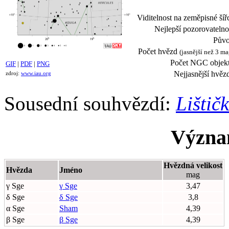
Viditelnost na zeměpisné šíř
Nejlepší pozorovatelno
Půvo
Počet hvězd
(jasnější než 3 ma
Počet NGC objekt
GIF
|
PDF
|
PNG
Nejjasnější hvěz
zdroj:
www.iau.org
Sousední souhvězdí:
Lištič
Význa
Hvězdná velikost
Hvězda
Jméno
mag
γ Sge
γ Sge
3,47
δ Sge
δ Sge
3,8
α Sge
Sham
4,39
β Sge
β Sge
4,39