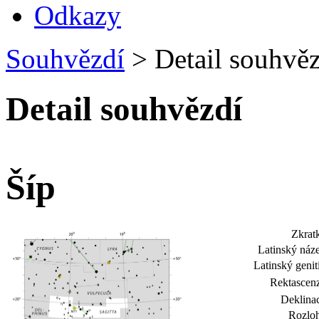
Odkazy
Souhvězdí
>
Detail souhvěz
Detail souhvězdí
Šíp
Zkrat
Latinský náz
Latinský genit
Rektascen
Deklina
Rozloh