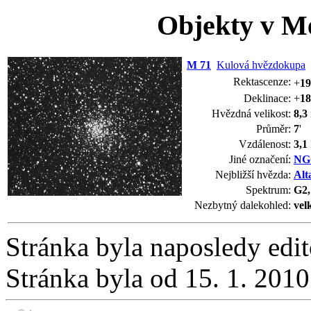
Objekty v Me
M 71
Kulová hvězdokupa
Rektascenze:
+
19
Deklinace:
+
18
Hvězdná velikost:
8,3
Průměr:
7
'
Vzdálenost:
3,1
Jiné označení:
NG
Nejbližší hvězda:
Alt
Spektrum:
G2,
Nezbytný dalekohled:
vel
Stránka byla naposledy edi
Stránka byla od 15. 1. 201