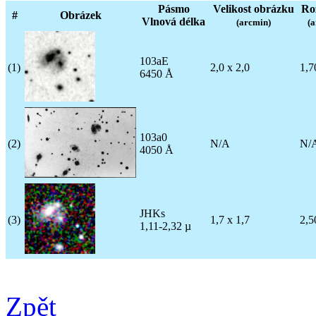
Pásmo
Velikost obrázku
Roz
#
Obrázek
Vlnová délka
(arcmin)
(a
103aE
(1)
2,0 x 2,0
1,7
6450 Å
103a0
(2)
N/A
N/
4050 Å
JHKs
(3)
1,7 x 1,7
2,5
1,11-2,32 µ
Zpět