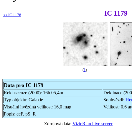
IC 1179
<<
IC 1178
(
1
)
Data pro IC 1179
Rektascenze (2000):
16h 05,4m
Deklinace (20
Typ objektu:
Galaxie
Souhvězdí:
Her
Visuální hvězdná velikost:
16,0 mag
Velikost:
0,6 a
Popis:
eeF, pS, R
Zdrojová data:
VizieR archive server