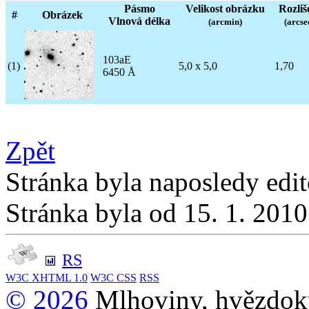
Pásmo
Velikost obrázku
Rozliš
#
Obrázek
Vlnová délka
(arcmin)
(arcse
103aE
(1)
5,0 x 5,0
1,70
6450 Å
Zpět
Stránka byla naposledy edi
Stránka byla od 15. 1. 201
RS
W3C
XHTML 1.0
W3C
CSS
RSS
© 2026
Mlhoviny, hvězdoku