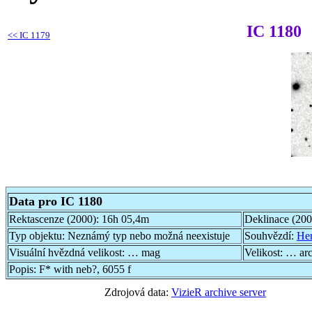
IC 1180
<<
IC 1179
Data pro IC 1180
Rektascenze (2000):
16h 05,4m
Deklinace (20
Typ objektu:
Neznámý typ nebo možná neexistuje
Souhvězdí:
Her
Visuální hvězdná velikost:
… mag
Velikost:
… ar
Popis:
F* with neb?, 6055 f
Zdrojová data:
VizieR archive server