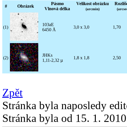
Pásmo
Velikost obrázku
Rozliš
#
Obrázek
Vlnová délka
(arcmin)
(arcse
103aE
(1)
3,0 x 3,0
1,70
6450 Å
JHKs
(2)
1,8 x 1,8
2,50
1,11-2,32 µ
Zpět
Stránka byla naposledy edi
Stránka byla od 15. 1. 201