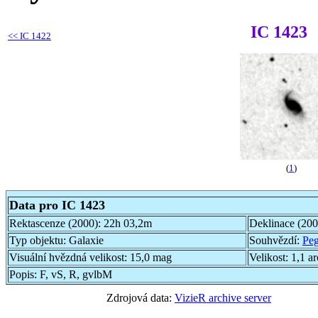
IC 1423
<<
IC 1422
(
1
)
Data pro IC 1423
Rektascenze (2000):
22h 03,2m
Deklinace (20
Typ objektu:
Galaxie
Souhvězdí:
Pe
Visuální hvězdná velikost:
15,0 mag
Velikost:
1,1 a
Popis:
F, vS, R, gvlbM
Zdrojová data:
VizieR archive server