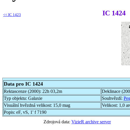
IC 1424
<<
IC 1423
Data pro IC 1424
Rektascenze (2000):
22h 03,2m
Deklinace (20
Typ objektu:
Galaxie
Souhvězdí:
Pe
Visuální hvězdná velikost:
15,0 mag
Velikost:
1,0 a
Popis:
eF, vS, 1' f 7190
Zdrojová data:
VizieR archive server