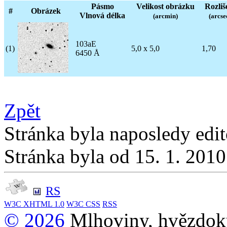
Pásmo
Velikost obrázku
Rozliš
#
Obrázek
Vlnová délka
(arcmin)
(arcse
103aE
(1)
5,0 x 5,0
1,70
6450 Å
Zpět
Stránka byla naposledy edi
Stránka byla od 15. 1. 201
RS
W3C
XHTML 1.0
W3C
CSS
RSS
© 2026
Mlhoviny, hvězdoku