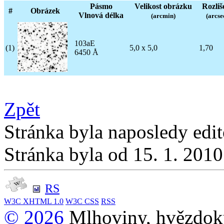
Pásmo
Velikost obrázku
Rozliš
#
Obrázek
Vlnová délka
(arcmin)
(arcse
103aE
(1)
5,0 x 5,0
1,70
6450 Å
Zpět
Stránka byla naposledy edi
Stránka byla od 15. 1. 201
RS
W3C
XHTML 1.0
W3C
CSS
RSS
© 2026
Mlhoviny, hvězdoku