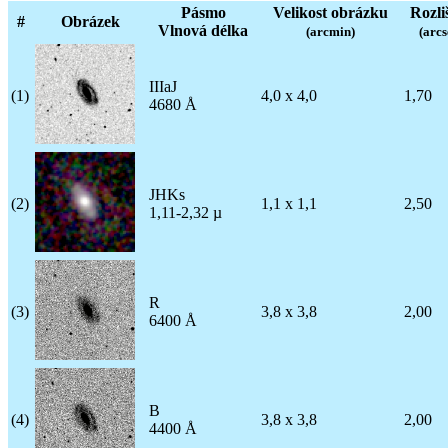
Pásmo
Velikost obrázku
Rozli
#
Obrázek
Vlnová délka
(arcmin)
(arcs
IIIaJ
(1)
4,0 x 4,0
1,70
4680 Å
JHKs
(2)
1,1 x 1,1
2,50
1,11-2,32 µ
R
(3)
3,8 x 3,8
2,00
6400 Å
B
(4)
3,8 x 3,8
2,00
4400 Å