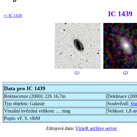
IC 1439
<<
IC 1438
(
1
)
(
2
)
Data pro IC 1439
Rektascenze (2000):
22h 16,7m
Deklinace (20
Typ objektu:
Galaxie
Souhvězdí:
Vo
Visuální hvězdná velikost:
… mag
Velikost:
1,8 a
Popis:
vF, S, vlbM
Zdrojová data:
VizieR archive server