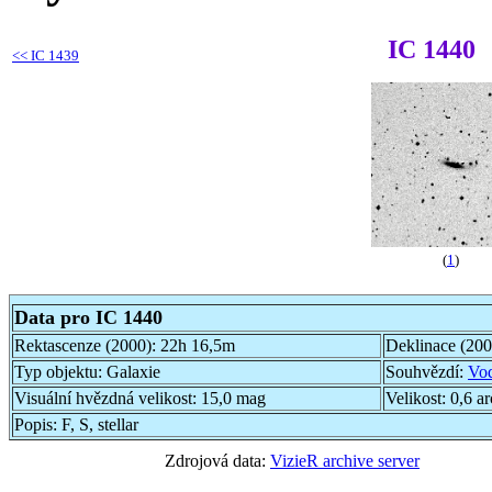
IC 1440
<<
IC 1439
(
1
)
Data pro IC 1440
Rektascenze (2000):
22h 16,5m
Deklinace (20
Typ objektu:
Galaxie
Souhvězdí:
Vo
Visuální hvězdná velikost:
15,0 mag
Velikost:
0,6 a
Popis:
F, S, stellar
Zdrojová data:
VizieR archive server