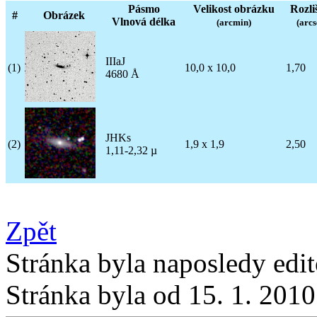
Pásmo
Velikost obrázku
Rozli
#
Obrázek
Vlnová délka
(arcmin)
(arcs
IIIaJ
(1)
10,0 x 10,0
1,70
4680 Å
JHKs
(2)
1,9 x 1,9
2,50
1,11-2,32 µ
Zpět
Stránka byla naposledy edi
Stránka byla od 15. 1. 201