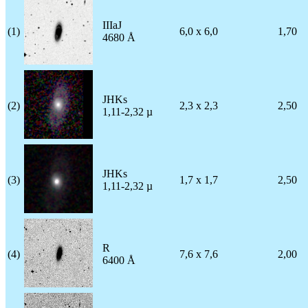
IIIaJ
(1)
6,0 x 6,0
1,70
4680 Å
JHKs
(2)
2,3 x 2,3
2,50
1,11-2,32 µ
JHKs
(3)
1,7 x 1,7
2,50
1,11-2,32 µ
R
(4)
7,6 x 7,6
2,00
6400 Å