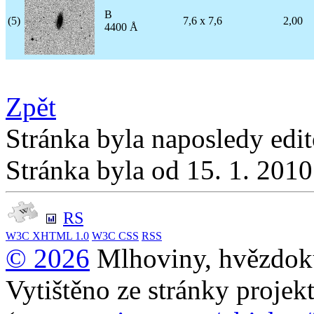
B
(5)
7,6 x 7,6
2,00
4400 Å
Zpět
Stránka byla naposledy edi
Stránka byla od 15. 1. 201
RS
W3C
XHTML 1.0
W3C
CSS
RSS
© 2026
Mlhoviny, hvězdoku
Vytištěno ze stránky projek