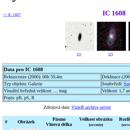
IC 1608
<<
IC 1607
(
1
)
(
2
)
Data pro IC 1608
Rektascenze (2000):
00h 59,4m
Deklinace (20
Typ objektu:
Galaxie
Souhvězdí:
Soc
Visuální hvězdná velikost:
… mag
Velikost:
1,7 a
Popis:
pB, pS, R
Zdrojová data:
VizieR archive server
Pásmo
Velikost obrázku
Rozli
#
Obrázek
Vlnová délka
(arcmin)
(arcs