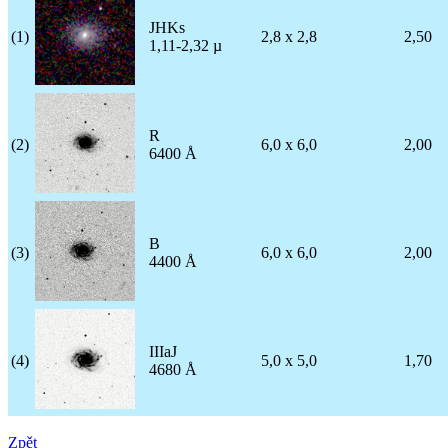
JHKs
(1)
2,8 x 2,8
2,50
1,11-2,32 µ
R
(2)
6,0 x 6,0
2,00
6400 Å
B
(3)
6,0 x 6,0
2,00
4400 Å
IIIaJ
(4)
5,0 x 5,0
1,70
4680 Å
Zpět