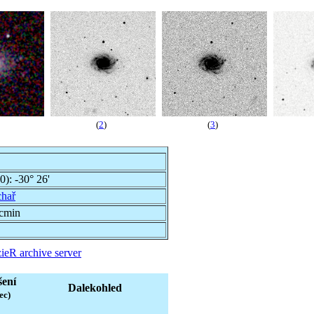
(
2
)
(
3
)
00):
-30° 26'
hař
rcmin
ieR archive server
šení
Dalekohled
ec)