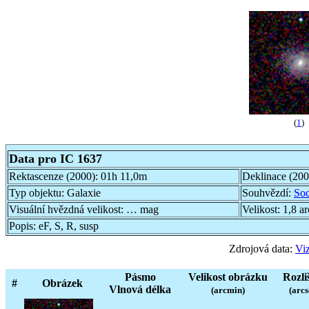
(
1
)
Data pro IC 1637
Rektascenze (2000):
01h 11,0m
Deklinace (20
Typ objektu:
Galaxie
Souhvězdí:
Soc
Visuální hvězdná velikost:
… mag
Velikost:
1,8 a
Popis:
eF, S, R, susp
Zdrojová data:
Viz
Pásmo
Velikost obrázku
Rozli
#
Obrázek
Vlnová délka
(arcmin)
(arcs