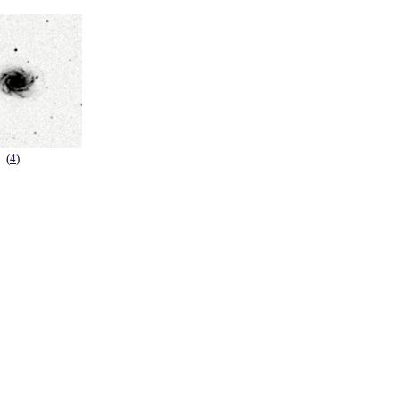
(
4
)