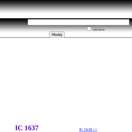
celá slova
IC 1637
IC 1638
>>