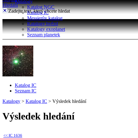
Katalogy
Hledání
Katalog NGC
Zadejte text, který chcete hledat
Katalog IC
Messierův katalog
Katalogy hvězd
Katalogy exoplanet
Seznam planetek
Katalog IC
Seznam IC
Katalogy
>
Katalog IC
>
Výsledek hledání
Výsledek hledání
<<
IC 1636