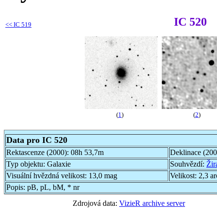
IC 520
<<
IC 519
(
1
)
(
2
)
Data pro IC 520
Rektascenze (2000):
08h 53,7m
Deklinace (20
Typ objektu:
Galaxie
Souhvězdí:
Žir
Visuální hvězdná velikost:
13,0 mag
Velikost:
2,3 a
Popis:
pB, pL, bM, * nr
Zdrojová data:
VizieR archive server