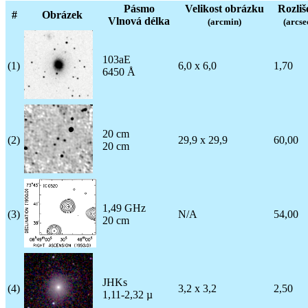
Pásmo
Velikost obrázku
Rozliš
#
Obrázek
Vlnová délka
(arcmin)
(arcse
103aE
(1)
6,0 x 6,0
1,70
6450 Å
20 cm
(2)
29,9 x 29,9
60,00
20 cm
1,49 GHz
(3)
N/A
54,00
20 cm
JHKs
(4)
3,2 x 3,2
2,50
1,11-2,32 µ