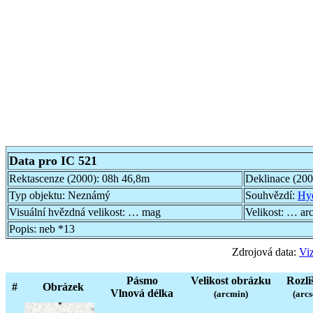
Data pro IC 521
Rektascenze (2000):
08h 46,8m
Deklinace (20
Typ objektu:
Neznámý
Souhvězdí:
Hy
Visuální hvězdná velikost:
… mag
Velikost:
… ar
Popis:
neb *13
Zdrojová data:
Viz
Pásmo
Velikost obrázku
Rozli
#
Obrázek
Vlnová délka
(arcmin)
(arcs