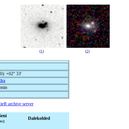
(
1
)
(
2
)
00):
+02° 33'
dra
cmin
ieR archive server
šení
Dalekohled
ec)