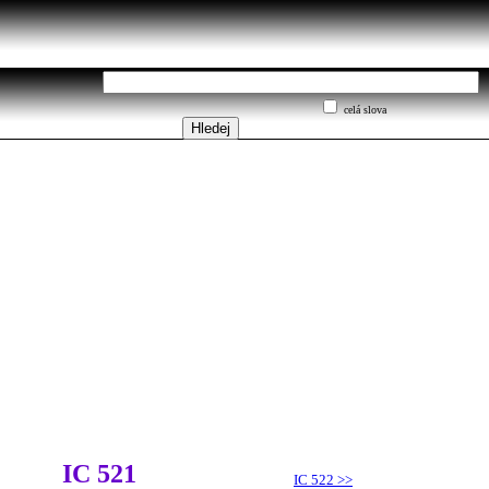
celá slova
IC 521
IC 522
>>