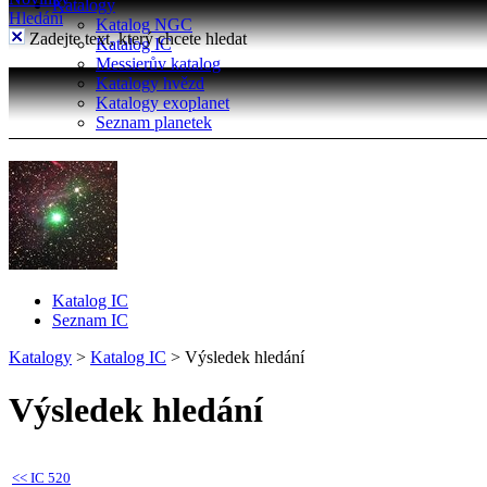
Katalogy
Hledání
Katalog NGC
Zadejte text, který chcete hledat
Katalog IC
Messierův katalog
Katalogy hvězd
Katalogy exoplanet
Seznam planetek
Katalog IC
Seznam IC
Katalogy
>
Katalog IC
>
Výsledek hledání
Výsledek hledání
<<
IC 520