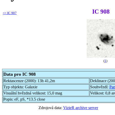
IC 908
<<
IC 907
(
1
)
Data pro IC 908
Rektascenze (2000):
13h 41,2m
Deklinace (20
Typ objektu:
Galaxie
Souhvězdí:
Pa
Visuální hvězdná velikost:
15,0 mag
Velikost:
0,8 a
Popis:
eF, pS, *13.5 close
Zdrojová data:
VizieR archive server