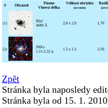
Pásmo
Velikost obrázku
Rozli
#
Obrázek
Vlnová délka
(arcmin)
(arcs
IIIaJ
(1)
2,0 x 2,0
1,70
4680 Å
JHKs
(2)
1,5 x 1,5
2,50
1,11-2,32 µ
Zpět
Stránka byla naposledy edi
Stránka byla od 15. 1. 201