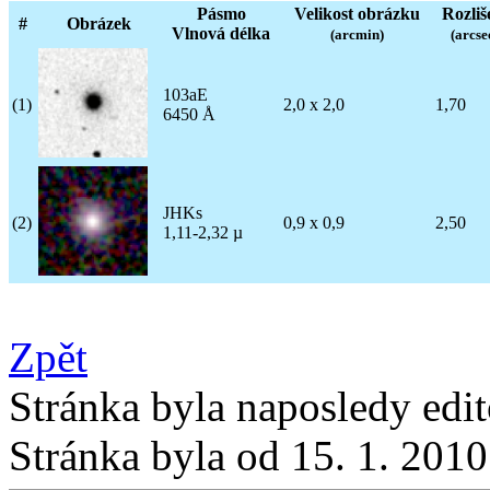
Pásmo
Velikost obrázku
Rozliš
#
Obrázek
Vlnová délka
(arcmin)
(arcse
103aE
(1)
2,0 x 2,0
1,70
6450 Å
JHKs
(2)
0,9 x 0,9
2,50
1,11-2,32 µ
Zpět
Stránka byla naposledy edi
Stránka byla od 15. 1. 201