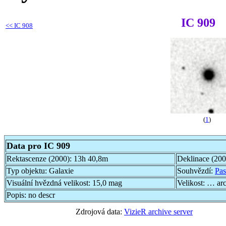
IC 909
<<
IC 908
(
1
)
Data pro IC 909
Rektascenze (2000):
13h 40,8m
Deklinace (20
Typ objektu:
Galaxie
Souhvězdí:
Pas
Visuální hvězdná velikost:
15,0 mag
Velikost:
… ar
Popis:
no descr
Zdrojová data:
VizieR archive server