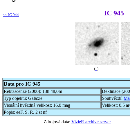
IC 945
<<
IC 944
(
1
)
Data pro IC 945
Rektascenze (2000):
13h 48,0m
Deklinace (20
Typ objektu:
Galaxie
Souhvězdí:
Ma
Visuální hvězdná velikost:
16,0 mag
Velikost:
0,5 a
Popis:
eeF, S, R, 2 st nf
Zdrojová data:
VizieR archive server