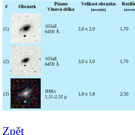
Pásmo
Velikost obrázku
Rozliš
#
Obrázek
Vlnová délka
(arcmin)
(arcse
103aE
(1)
2,0 x 2,0
1,70
6450 Å
103aE
(2)
3,0 x 3,0
1,70
6450 Å
JHKs
(3)
1,8 x 1,8
2,50
1,11-2,32 µ
Zpět