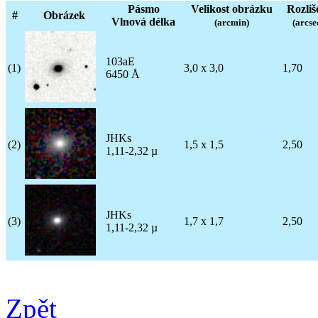
Pásmo
Velikost obrázku
Rozliš
#
Obrázek
Vlnová délka
(arcmin)
(arcse
103aE
(1)
3,0 x 3,0
1,70
6450 Å
JHKs
(2)
1,5 x 1,5
2,50
1,11-2,32 µ
JHKs
(3)
1,7 x 1,7
2,50
1,11-2,32 µ
Zpět