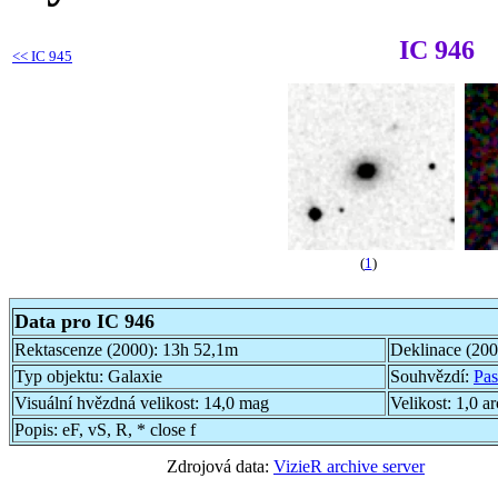
IC 946
<<
IC 945
(
1
)
Data pro IC 946
Rektascenze (2000):
13h 52,1m
Deklinace (20
Typ objektu:
Galaxie
Souhvězdí:
Pas
Visuální hvězdná velikost:
14,0 mag
Velikost:
1,0 a
Popis:
eF, vS, R, * close f
Zdrojová data:
VizieR archive server