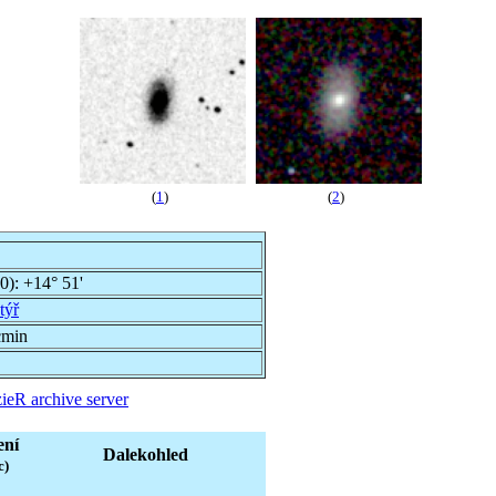
(
1
)
(
2
)
00):
+14° 51'
týř
cmin
ieR archive server
ení
Dalekohled
c)