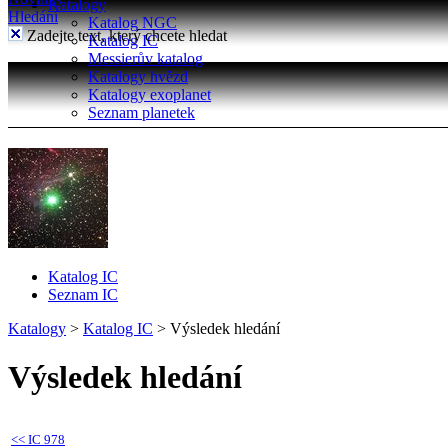
Katalogy
Hledání
Katalog NGC
Zadejte text, který chcete hledat
Katalog IC
Messierův katalog
Katalogy hvězd
Katalogy exoplanet
Seznam planetek
Katalog IC
Seznam IC
Katalogy
>
Katalog IC
>
Výsledek hledání
Výsledek hledání
<<
IC 978