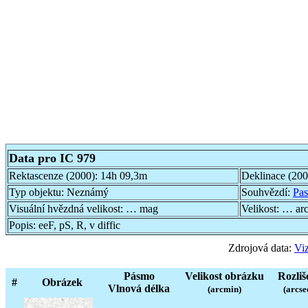
Data pro IC 979
Rektascenze (2000):
14h 09,3m
Deklinace (20
Typ objektu:
Neznámý
Souhvězdí:
Pas
Visuální hvězdná velikost:
… mag
Velikost:
… ar
Popis:
eeF, pS, R, v diffic
Zdrojová data:
Viz
Pásmo
Velikost obrázku
Rozliš
#
Obrázek
Vlnová délka
(arcmin)
(arcse