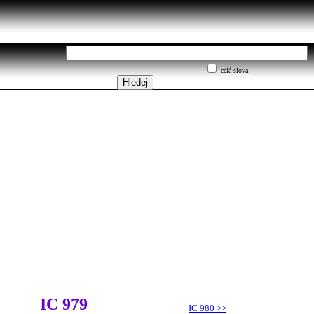
celá slova
IC 979
IC 980
>>