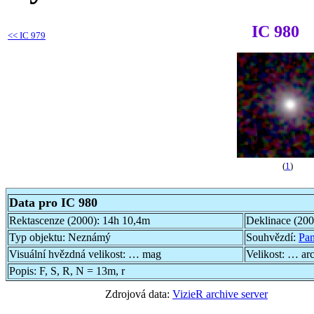
IC 980
<<
IC 979
(
1
)
Data pro IC 980
Rektascenze (2000):
14h 10,4m
Deklinace (20
Typ objektu:
Neznámý
Souhvězdí:
Pa
Visuální hvězdná velikost:
… mag
Velikost:
… ar
Popis:
F, S, R, N = 13m, r
Zdrojová data:
VizieR archive server