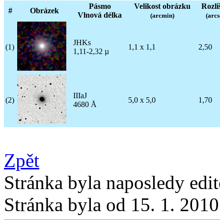
Pásmo
Velikost obrázku
Rozli
#
Obrázek
Vlnová délka
(arcmin)
(arcs
JHKs
(1)
1,1 x 1,1
2,50
1,11-2,32 µ
IIIaJ
(2)
5,0 x 5,0
1,70
4680 Å
Zpět
Stránka byla naposledy edi
Stránka byla od 15. 1. 201