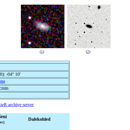
(
1
)
(
2
)
00):
-04° 10'
nna
rcmin
ieR archive server
šení
Dalekohled
ec)