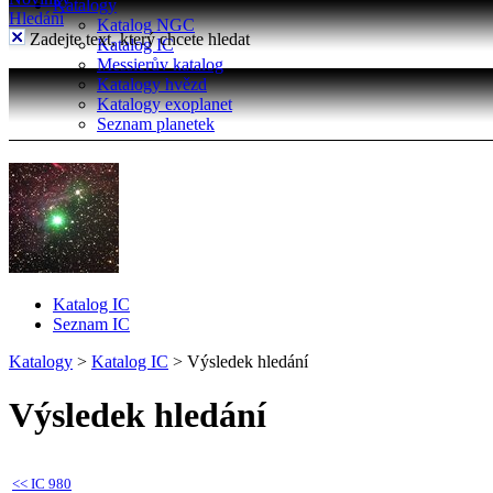
Katalogy
Hledání
Katalog NGC
Zadejte text, který chcete hledat
Katalog IC
Messierův katalog
Katalogy hvězd
Katalogy exoplanet
Seznam planetek
Katalog IC
Seznam IC
Katalogy
>
Katalog IC
>
Výsledek hledání
Výsledek hledání
<<
IC 980