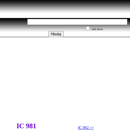
celá slova
IC 981
IC 982
>>