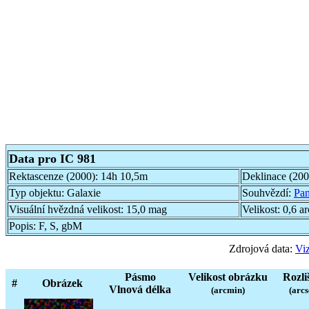
Data pro IC 981
Rektascenze (2000):
14h 10,5m
Deklinace (20
Typ objektu:
Galaxie
Souhvězdí:
Pa
Visuální hvězdná velikost:
15,0 mag
Velikost:
0,6 a
Popis:
F, S, gbM
Zdrojová data:
Viz
Pásmo
Velikost obrázku
Rozli
#
Obrázek
Vlnová délka
(arcmin)
(arcs