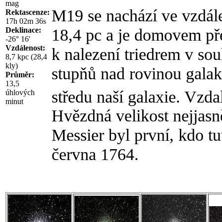
mag
M19 se nachází ve vzdále
Rektascenze:
17h 02m 36s
18,4 pc a je domovem př
Deklinace:
-26° 16'
Vzdálenost:
k nalezení triedrem v so
8,7 kpc (28,4
kly)
stupňů nad rovinou galak
Průměr:
13,5
středu naší galaxie. Vzda
úhlových
minut
Hvězdná velikost nejjasn
Messier byl první, kdo tu
června 1764.