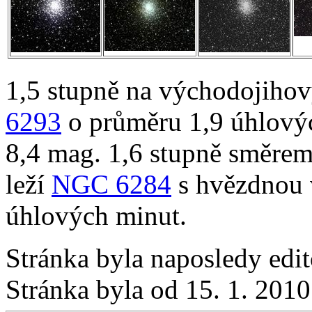
1,5 stupně na východojiho
6293
o průměru 1,9 úhlovýc
8,4 mag. 1,6 stupně směre
leží
NGC 6284
s hvězdnou v
úhlových minut.
Stránka byla naposledy edi
Stránka byla od 15. 1. 201