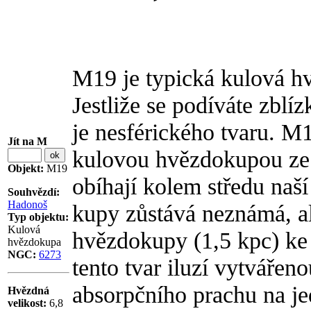
M19 je typická kulová h
Jestliže se podíváte zblíz
je nesférického tvaru. M1
Jít na M
kulovou hvězdokupou ze
Objekt:
M19
obíhají kolem středu naš
Souhvězdí:
Hadonoš
kupy zůstává neznámá, al
Typ objektu:
Kulová
hvězdokupy (1,5 kpc) ke
hvězdokupa
NGC:
6273
tento tvar iluzí vytvář
absorpčního prachu na je
Hvězdná
velikost:
6,8