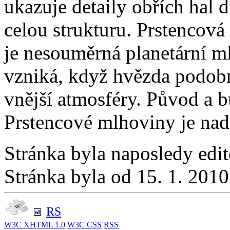
ukazuje detaily obřích hal d
celou strukturu. Prstencov
je nesouměrná planetární m
vzniká, když hvězda podobn
vnější atmosféry. Původ a b
Prstencové mlhoviny je na
Stránka byla naposledy edi
Stránka byla od 15. 1. 201
RS
W3C
XHTML 1.0
W3C
CSS
RSS