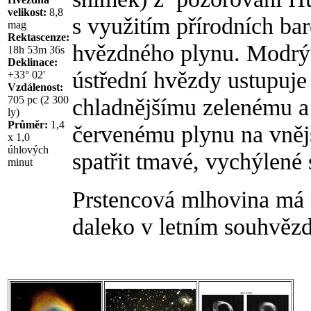
velikost:
8,8
s využitím přírodních ba
mag
Rektascenze:
hvězdného plynu. Modrý 
18h 53m 36s
Deklinace:
ústřední hvězdy ustupuje
+33° 02'
Vzdálenost:
705 pc (2 300
chladnějšímu zelenému a
ly)
Průměr:
1,4
červenému plynu na vnějš
x 1,0
úhlových
spatřit tmavé, vychýlené 
minut
Prstencová mlhovina má na
daleko v letním souhvězd