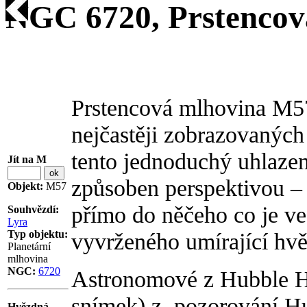
NGC 6720, Prstencov
Prstencová mlhovina M57
nejčastěji zobrazovaných
tento jednoduchý uhlazen
Jít na M
způsoben perspektivou – 
Objekt:
M57
přímo do něčeho co je ve
Souhvězdí:
Lyra
Typ objektu:
vyvrženého umírající hv
Planetární
mlhovina
NGC:
6720
Astronomové z Hubble Her
snímek) z pozorování 
Hvězdná