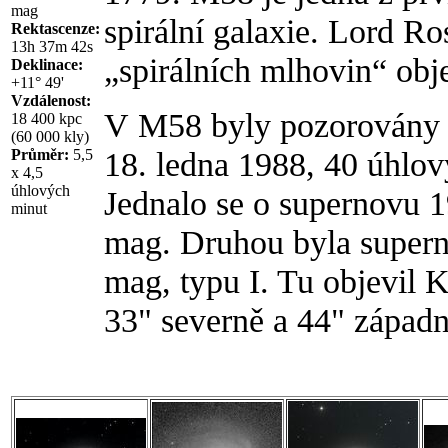
mag
spirální galaxie. Lord Ro
Rektascenze:
13h 37m 42s
„spirálních mlhovin“ ob
Deklinace:
+11° 49'
Vzdálenost:
V M58 byly pozorovány d
18 400 kpc
(60 000 kly)
18. ledna 1988, 40 úhlový
Průměr:
5,5
x 4,5
úhlových
Jednalo se o supernovu 1
minut
mag. Druhou byla supern
mag, typu I. Tu objevil 
33" severně a 44" západn