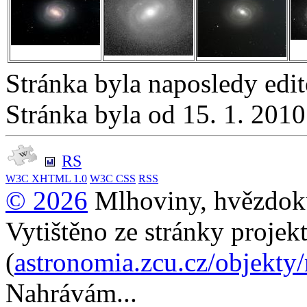
Stránka byla naposledy edi
Stránka byla od 15. 1. 201
RS
W3C
XHTML 1.0
W3C
CSS
RSS
© 2026
Mlhoviny, hvězdoku
Vytištěno ze stránky projek
(
astronomia.zcu.cz/objekty
Nahrávám...