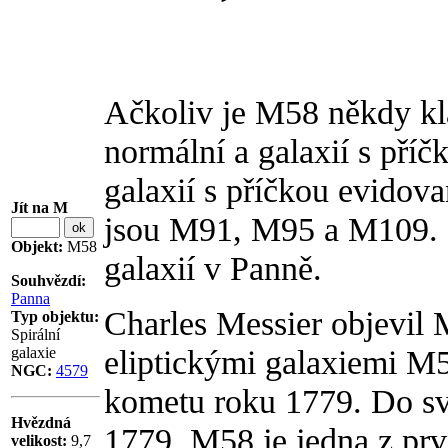
Ačkoliv je M58 někdy kla
normální a galaxií s příčk
galaxií s příčkou evidov
Jít na M
jsou M91, M95 a M109. M
Objekt:
M58
galaxií v Panně.
Souhvězdí:
Panna
Charles Messier objevil 
Typ objektu:
Spirální
eliptickými galaxiemi M
galaxie
NGC:
4579
kometu roku 1779. Do své
Hvězdná
1779. M58 je jedna z prv
velikost:
9,7