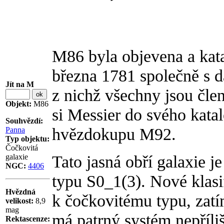
M86 byla objevena a kat
března 1781 společně s d
Jít na M
z nichž všechny jsou čle
Objekt:
M86
si Messier do svého kata
Souhvězdí:
hvězdokupu M92.
Panna
Typ objektu:
Čočkovitá
Tato jasná obří galaxie j
galaxie
NGC:
4406
typu S0_1(3). Nové klasif
Hvězdná
k čočkovitému typu, zat
velikost:
8,9
mag
má patrný systém nepříli
Rektascenze: