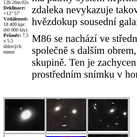
12h 26m 02s
zdaleka nevykazuje tako
Deklinace:
+12° 57'
hvězdokup sousední gal
Vzdálenost:
18 400 kpc
(60 000 kly)
M86 se nachází ve střední
Průměr:
7,5
x 5,5
úhlových
společně s dalším obrem,
minut
skupině. Ten je zachyce
prostředním snímku v hor