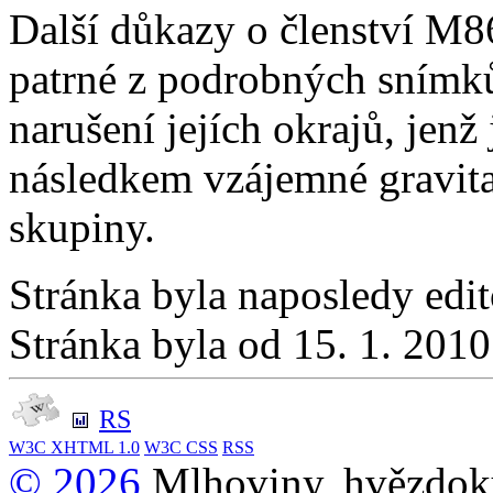
Další důkazy o členství M86
patrné z podrobných snímků
narušení jejích okrajů, je
následkem vzájemné gravita
skupiny.
Stránka byla naposledy edi
Stránka byla od 15. 1. 201
RS
W3C
XHTML 1.0
W3C
CSS
RSS
© 2026
Mlhoviny, hvězdoku