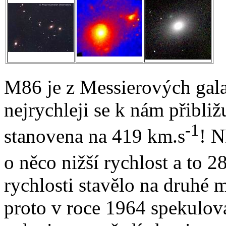
M86 je z Messierových gala
nejrychleji se k nám přibližu
-1
stanovena na 419 km.s
! N
o něco nižší rychlost a to 2
rychlosti stavělo na druhé
proto v roce 1964 spekulov