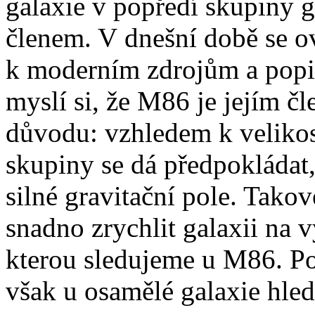
galaxie v popředí skupiny g
členem. V dnešní době se o
k moderním zdrojům a popi
myslí si, že M86 je jejím čl
důvodu: vzhledem k velikosti
skupiny se dá předpokládat
silné gravitační pole. Takov
snadno zrychlit galaxii na 
kterou sledujeme u M86. P
však u osamělé galaxie hleda