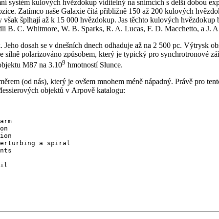
systém kulových hvězdokup viditelný na snímcích s delší dobou expozi
ozice. Zatímco naše Galaxie čítá přibližně 150 až 200 kulových hvězdo
však šplhají až k 15 000 hvězdokup. Jas těchto kulových hvězdokup 
 B. C. Whitmore, W. B. Sparks, R. A. Lucas, F. D. Macchetto, a J. A.
 Jeho dosah se v dnešních dnech odhaduje až na 2 500 pc. Výtrysk obsah
u je silně polarizováno způsobem, který je typický pro synchrotronové 
9
objektu M87 na 3.10
hmotností Slunce.
směrem (od nás), který je ovšem mnohem méně nápadný. Právě pro ten
Messierových objektů v Arpově katalogu:
arm

on

ion

erturbing a spiral

nts

il
