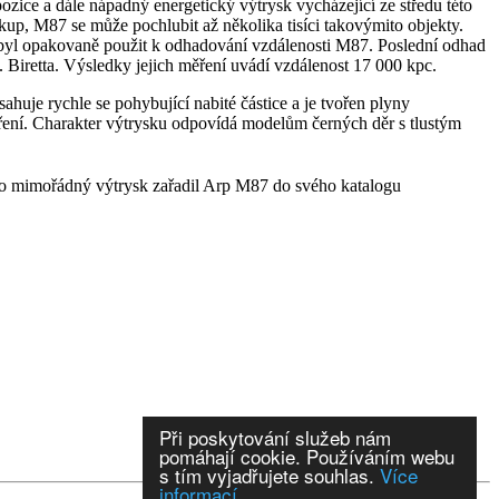
ce a dále nápadný energetický výtrysk vycházející ze středu této
kup, M87 se může pochlubit až několika tisíci takovýmito objekty.
byl opakovaně použit k odhadování vzdálenosti M87. Poslední odhad
 Biretta. Výsledky jejich měření uvádí vzdálenost 17 000 kpc.
uje rychle se pohybující nabité částice a je tvořen plyny
záření. Charakter výtrysku odpovídá modelům černých děr s tlustým
to mimořádný výtrysk zařadil Arp M87 do svého katalogu
Při poskytování služeb nám
pomáhají cookie. Používáním webu
s tím vyjadřujete souhlas.
Více
informací.