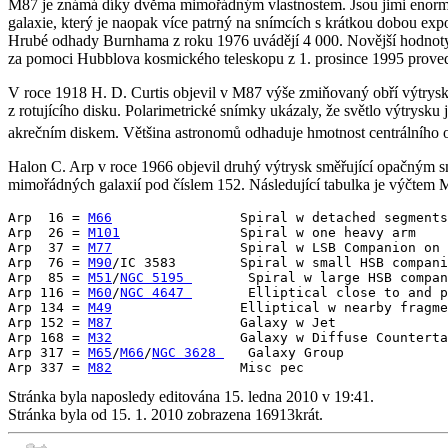
M87 je známá díky dvěma mimořádným vlastnostem. Jsou jimi enormní 
galaxie, který je naopak více patrný na snímcích s krátkou dobou exp
Hrubé odhady Burnhama z roku 1976 uvádějí 4 000. Novější hodnoty 
za pomoci Hubblova kosmického teleskopu z 1. prosince 1995 provedli
V roce 1918 H. D. Curtis objevil v M87 výše zmiňovaný obří výtrysk.
z rotujícího disku. Polarimetrické snímky ukázaly, že světlo výtrysk
akrečním diskem. Většina astronomů odhaduje hmotnost centrálního 
Halon C. Arp v roce 1966 objevil druhý výtrysk směřující opačným 
mimořádných galaxií pod číslem 152. Následující tabulka je výčtem 
Arp  16 = 
M66
                Spiral w detached segments

Arp  26 = 
M101
               Spiral w one heavy arm

Arp  37 = 
M77
                Spiral w LSB Companion on 
Arp  76 = 
M90
/IC 3583        Spiral w small HSB compani
Arp  85 = 
M51
/
NGC 5195 
       Spiral w large HSB compan
Arp 116 = 
M60
/
NGC 4647 
       Elliptical close to and p
Arp 134 = 
M49
                Elliptical w nearby fragme
Arp 152 = 
M87
                Galaxy w Jet

Arp 168 = 
M32
                Galaxy w Diffuse Counterta
Arp 317 = 
M65
/
M66
/
NGC 3628 
   Galaxy Group

Arp 337 = 
M82
Stránka byla naposledy editována 15. ledna 2010 v 19:41.
Stránka byla od 15. 1. 2010 zobrazena 16913krát.