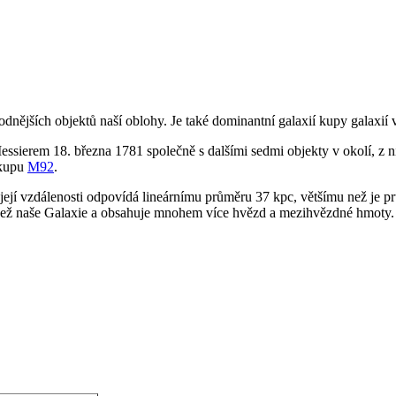
odnějších objektů naší oblohy. Je také dominantní galaxií kupy galaxií
sierem 18. března 1781 společně s dalšími sedmi objekty v okolí, z ni
okupu
M92
.
její vzdálenosti odpovídá lineárnímu průměru 37 kpc, většímu než je pr
ež naše Galaxie a obsahuje mnohem více hvězd a mezihvězdné hmoty. Je 