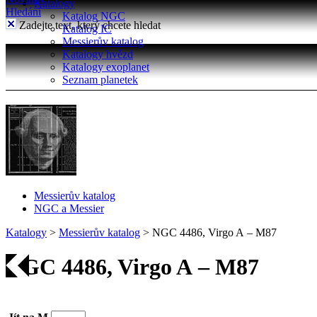
Katalogy
Hledání
Katalog NGC
Zadejte text, který chcete hledat
Katalog IC
Messierův katalog
Katalogy hvězd
Katalogy exoplanet
Seznam planetek
Messierův katalog
NGC a Messier
Katalogy
>
Messierův katalog
>
NGC 4486, Virgo A – M87
NGC 4486, Virgo A – M87