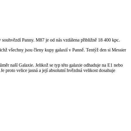
 v souhvězdí Panny. M87 je od nás vzdálena přibližně 18 400 kpc.
chž všechny jsou členy kupy galaxií v Panně. Tentýž den si Messier
ůměr naší Galaxie. Jelikož se typ této galaxie odhaduje na E1 nebo
proto velice jasná a její absolutní hvězdná velikost dosahuje