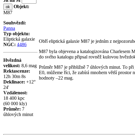
Jít na M
Objekt:
M87
Souhvězdí:
Panna
Typ objektu:
Eliptická galaxie
Obří eliptická galaxie M87 je jedním z nejpozoruh
NGC:
4486
M87 byla objevena a katalogizována Charlesem Mes
do svého katalogu připsal rovněž kulovou hvězd
Hvězdná
velikost:
8,6 mag
Průměr M87 je přibližně 7 úhlových minut. To při 
Rektascenze:
E0, můžeme říci, že zabírá mnohem větší prostor n
12h 30m 8s
hodnoty –22 mag.
Deklinace:
+12°
24'
Vzdálenost:
18 400 kpc
(60 000 kly)
Průměr:
7
úhlových minut