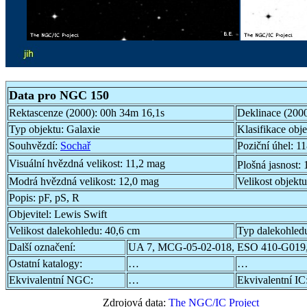
Data pro NGC 150
Rektascenze (2000):
00h 34m 16,1s
Deklinace (200
Typ objektu:
Galaxie
Klasifikace obj
Souhvězdí:
Sochař
Poziční úhel:
11
Visuální hvězdná velikost:
11,2 mag
Plošná jasnost:
Modrá hvězdná velikost:
12,0 mag
Velikost objekt
Popis:
pF, pS, R
Objevitel:
Lewis Swift
Velikost dalekohledu:
40,6 cm
Typ dalekohled
Další označení:
UA 7, MCG-05-02-018, ESO 410-G019
Ostatní katalogy:
…
…
Ekvivalentní NGC:
…
Ekvivalentní IC
Zdrojová data:
The NGC/IC Project