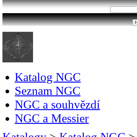
Katalog NGC
Seznam NGC
NGC a souhvězdí
NGC a Messier
Katalogy
>
Katalog NGC
>