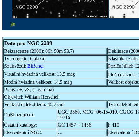
Data pro NGC 2289
Rektascenze (2000):
06h 50m 53,7s
Deklinace (200
Typ objektu:
Galaxie
Klasifikace obj
Souhvězdí:
Blíženci
Poziční úhel:
12
Visuální hvězdná velikost:
13,5 mag
Plošná jasnost:
Modrá hvězdná velikost:
14,5 mag
Velikost objekt
Popis:
eF, vS, (= gamma)
Objevitel:
William Herschel
Velikost dalekohledu:
45,7 cm
Typ dalekohled
UGC 3560, MCG+06-15-010, CGCG 17
Další označení:
19716
Ostatní katalogy:
GC 1457 = 1456
h 410
Ekvivalentní NGC:
…
Ekvivalentní IC