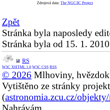
Zdrojová data:
The NGC/IC Project
Zpět
Stránka byla naposledy edi
Stránka byla od 15. 1. 201
RS
W3C
XHTML 1.0
W3C
CSS
RSS
© 2026
Mlhoviny, hvězdoku
Vytištěno ze stránky projek
(
astronomia.zcu.cz/objekty
Nahrávám...