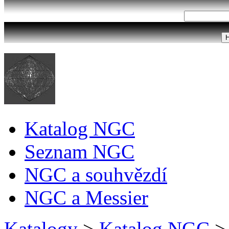
Katalog NGC
Seznam NGC
NGC a souhvězdí
NGC a Messier
Katalogy
>
Katalog NGC
>