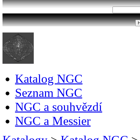
Katalog NGC
Seznam NGC
NGC a souhvězdí
NGC a Messier
Katalogy
>
Katalog NGC
>