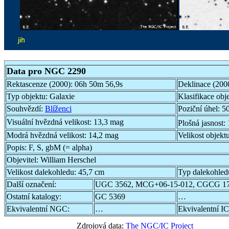
Data pro NGC 2290
Rektascenze (2000):
06h 50m 56,9s
Deklinace (200
Typ objektu:
Galaxie
Klasifikace obj
Souhvězdí:
Blíženci
Poziční úhel:
50
Visuální hvězdná velikost:
13,3 mag
Plošná jasnost:
Modrá hvězdná velikost:
14,2 mag
Velikost objekt
Popis:
F, S, gbM (= alpha)
Objevitel:
William Herschel
Velikost dalekohledu:
45,7 cm
Typ dalekohled
Další označení:
UGC 3562, MCG+06-15-012, CGCG 17
Ostatní katalogy:
GC 5369
…
Ekvivalentní NGC:
…
Ekvivalentní IC
Zdrojová data:
The NGC/IC Project