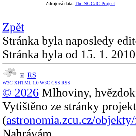
Zdrojová data:
The NGC/IC Project
Zpět
Stránka byla naposledy edi
Stránka byla od 15. 1. 201
RS
W3C
XHTML 1.0
W3C
CSS
RSS
© 2026
Mlhoviny, hvězdoku
Vytištěno ze stránky projek
(
astronomia.zcu.cz/objekty
Nahrávám...