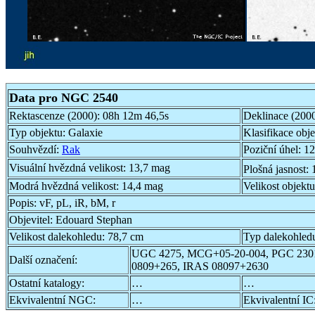
Data pro NGC 2540
Rektascenze (2000):
08h 12m 46,5s
Deklinace (200
Typ objektu:
Galaxie
Klasifikace obj
Souhvězdí:
Rak
Poziční úhel:
12
Visuální hvězdná velikost:
13,7 mag
Plošná jasnost:
Modrá hvězdná velikost:
14,4 mag
Velikost objekt
Popis:
vF, pL, iR, bM, r
Objevitel:
Edouard Stephan
Velikost dalekohledu:
78,7 cm
Typ dalekohled
UGC 4275, MCG+05-20-004, PGC 230
Další označení:
0809+265, IRAS 08097+2630
Ostatní katalogy:
…
…
Ekvivalentní NGC:
…
Ekvivalentní IC