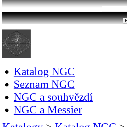
Katalog NGC
Seznam NGC
NGC a souhvězdí
NGC a Messier
Katalogy
>
Katalog NGC
>