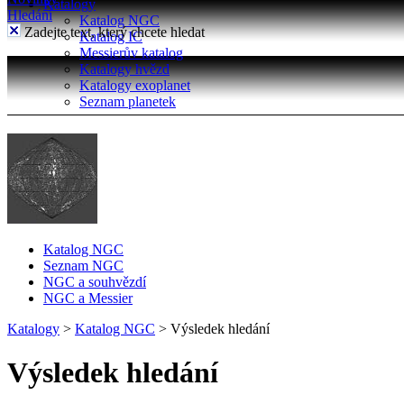
Katalogy
Hledání
Katalog NGC
Zadejte text, který chcete hledat
Katalog IC
Messierův katalog
Katalogy hvězd
Katalogy exoplanet
Seznam planetek
Katalog NGC
Seznam NGC
NGC a souhvězdí
NGC a Messier
Katalogy
>
Katalog NGC
>
Výsledek hledání
Výsledek hledání