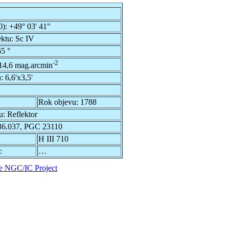
0):
+49° 03' 41"
ektu:
Sc IV
5 °
-2
14,6 mag.arcmin
u:
6,6'x3,5'
Rok objevu:
1788
u:
Reflektor
6.037, PGC 23110
H III 710
:
…
e NGC/IC Project