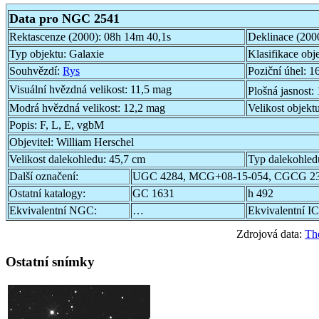
Data pro NGC 2541
Rektascenze (2000):
08h 14m 40,1s
Deklinace (200
Typ objektu:
Galaxie
Klasifikace obj
Souhvězdí:
Rys
Poziční úhel:
16
Visuální hvězdná velikost:
11,5 mag
Plošná jasnost:
Modrá hvězdná velikost:
12,2 mag
Velikost objekt
Popis:
F, L, E, vgbM
Objevitel:
William Herschel
Velikost dalekohledu:
45,7 cm
Typ dalekohled
Další označení:
UGC 4284, MCG+08-15-054, CGCG 23
Ostatní katalogy:
GC 1631
h 492
Ekvivalentní NGC:
…
Ekvivalentní IC
Zdrojová data:
Th
Ostatní snímky