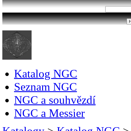
Katalog NGC
Seznam NGC
NGC a souhvězdí
NGC a Messier
Katalogy
>
Katalog NGC
>