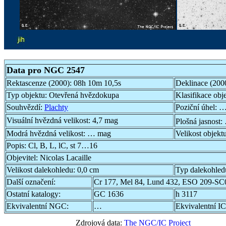
Data pro NGC 2547
Rektascenze (2000):
08h 10m 10,5s
Deklinace (200
Typ objektu:
Otevřená hvězdokupa
Klasifikace obj
Souhvězdí:
Plachty
Poziční úhel:
…
Visuální hvězdná velikost:
4,7 mag
Plošná jasnost:
Modrá hvězdná velikost:
… mag
Velikost objekt
Popis:
Cl, B, L, lC, st 7…16
Objevitel:
Nicolas Lacaille
Velikost dalekohledu:
0,0 cm
Typ dalekohled
Další označení:
Cr 177, Mel 84, Lund 432, ESO 209-S
Ostatní katalogy:
GC 1636
h 3117
Ekvivalentní NGC:
…
Ekvivalentní IC
Zdrojová data:
The NGC/IC Project