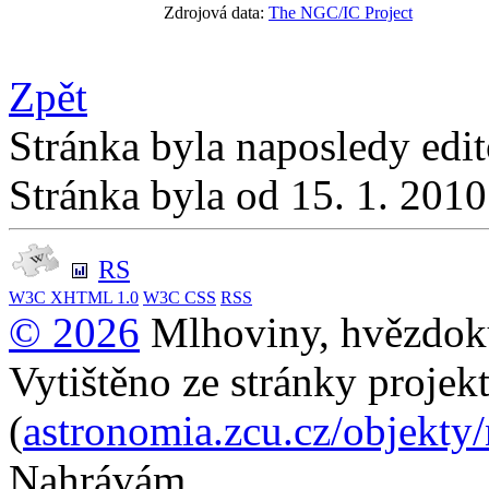
Zdrojová data:
The NGC/IC Project
Zpět
Stránka byla naposledy edi
Stránka byla od 15. 1. 201
RS
W3C
XHTML 1.0
W3C
CSS
RSS
© 2026
Mlhoviny, hvězdoku
Vytištěno ze stránky projek
(
astronomia.zcu.cz/objekty
Nahrávám...