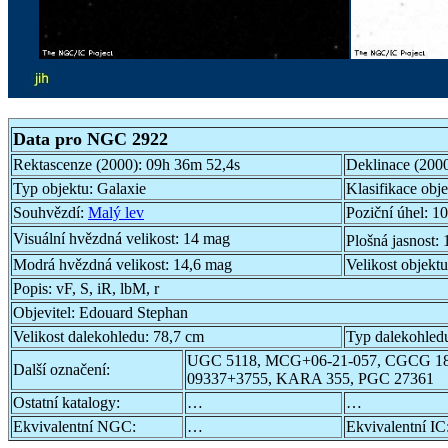
Data pro NGC 2922
Rektascenze (2000):
09h 36m 52,4s
Deklinace (200
Typ objektu:
Galaxie
Klasifikace obj
Souhvězdí:
Malý lev
Poziční úhel:
10
Visuální hvězdná velikost:
14 mag
Plošná jasnost:
Modrá hvězdná velikost:
14,6 mag
Velikost objekt
Popis:
vF, S, iR, lbM, r
Objevitel:
Edouard Stephan
Velikost dalekohledu:
78,7 cm
Typ dalekohled
UGC 5118, MCG+06-21-057, CGCG 18
Další označení:
09337+3755, KARA 355, PGC 27361
Ostatní katalogy:
…
…
Ekvivalentní NGC:
…
Ekvivalentní IC