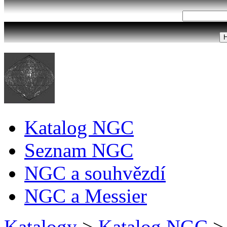
Katalog NGC
Seznam NGC
NGC a souhvězdí
NGC a Messier
Katalogy
>
Katalog NGC
>