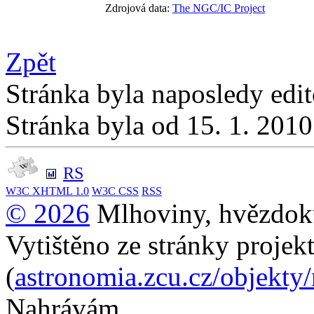
Zdrojová data:
The NGC/IC Project
Zpět
Stránka byla naposledy edi
Stránka byla od 15. 1. 201
RS
W3C
XHTML 1.0
W3C
CSS
RSS
© 2026
Mlhoviny, hvězdoku
Vytištěno ze stránky projek
(
astronomia.zcu.cz/objekty
Nahrávám...