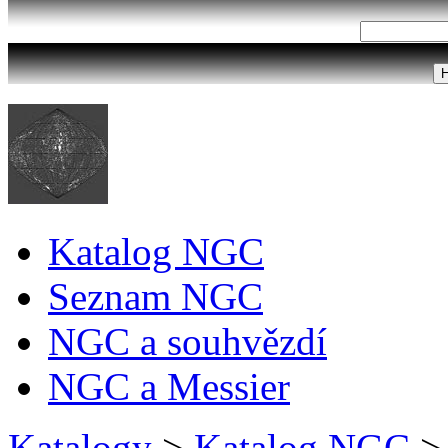
Katalog NGC
Seznam NGC
NGC a souhvězdí
NGC a Messier
Katalogy
>
Katalog NGC
>