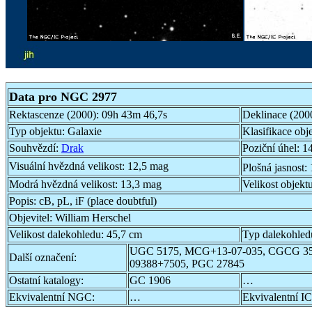
Data pro NGC 2977
Rektascenze (2000):
09h 43m 46,7s
Deklinace (200
Typ objektu:
Galaxie
Klasifikace obj
Souhvězdí:
Drak
Poziční úhel:
14
Visuální hvězdná velikost:
12,5 mag
Plošná jasnost:
Modrá hvězdná velikost:
13,3 mag
Velikost objekt
Popis:
cB, pL, iF (place doubtful)
Objevitel:
William Herschel
Velikost dalekohledu:
45,7 cm
Typ dalekohled
UGC 5175, MCG+13-07-035, CGCG 35
Další označení:
09388+7505, PGC 27845
Ostatní katalogy:
GC 1906
…
Ekvivalentní NGC:
…
Ekvivalentní IC