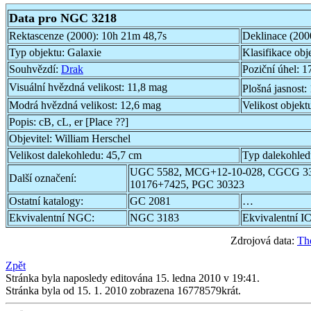
Data pro NGC 3218
Rektascenze (2000):
10h 21m 48,7s
Deklinace (200
Typ objektu:
Galaxie
Klasifikace obj
Souhvězdí:
Drak
Poziční úhel:
1
Visuální hvězdná velikost:
11,8 mag
Plošná jasnost:
Modrá hvězdná velikost:
12,6 mag
Velikost objekt
Popis:
cB, cL, er [Place ??]
Objevitel:
William Herschel
Velikost dalekohledu:
45,7 cm
Typ dalekohle
UGC 5582, MCG+12-10-028, CGCG 33
Další označení:
10176+7425, PGC 30323
Ostatní katalogy:
GC 2081
…
Ekvivalentní NGC:
NGC 3183
Ekvivalentní IC
Zdrojová data:
Th
Zpět
Stránka byla naposledy editována 15. ledna 2010 v 19:41.
Stránka byla od 15. 1. 2010 zobrazena 16778579krát.