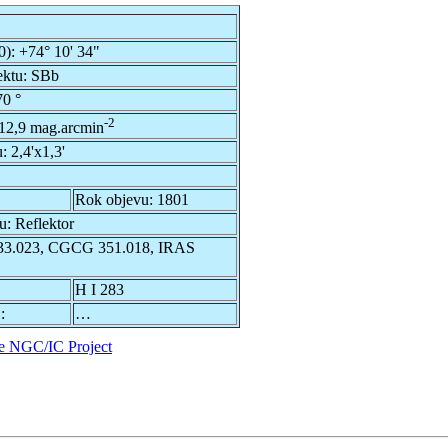
0):
+74° 10' 34"
ektu:
SBb
70 °
-2
12,9 mag.arcmin
u:
2,4'x1,3'
Rok objevu:
1801
du:
Reflektor
3.023, CGCG 351.018, IRAS
H I 283
:
…
e NGC/IC Project