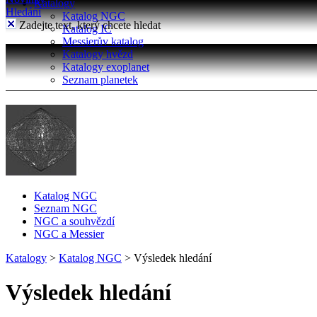
Katalogy
Hledání
Katalog NGC
Zadejte text, který chcete hledat
Katalog IC
Messierův katalog
Katalogy hvězd
Katalogy exoplanet
Seznam planetek
Katalog NGC
Seznam NGC
NGC a souhvězdí
NGC a Messier
Katalogy
>
Katalog NGC
>
Výsledek hledání
Výsledek hledání